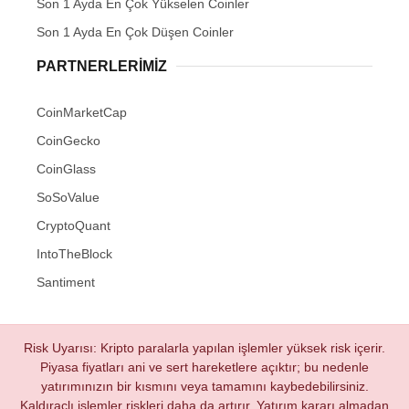
Son 1 Ayda En Çok Yükselen Coinler
Son 1 Ayda En Çok Düşen Coinler
PARTNERLERIMIZ
CoinMarketCap
CoinGecko
CoinGlass
SoSoValue
CryptoQuant
IntoTheBlock
Santiment
Risk Uyarısı: Kripto paralarla yapılan işlemler yüksek risk içerir.
Piyasa fiyatları ani ve sert hareketlere açıktır; bu nedenle
yatırımınızın bir kısmını veya tamamını kaybedebilirsiniz.
Kaldıraçlı işlemler riskleri daha da artırır. Yatırım kararı almadan