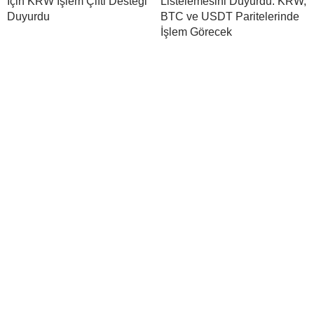
İçin KRW İşlem Çifti Desteği
Listelemesini Duyurdu: KRW,
Duyurdu
BTC ve USDT Paritelerinde
İşlem Görecek