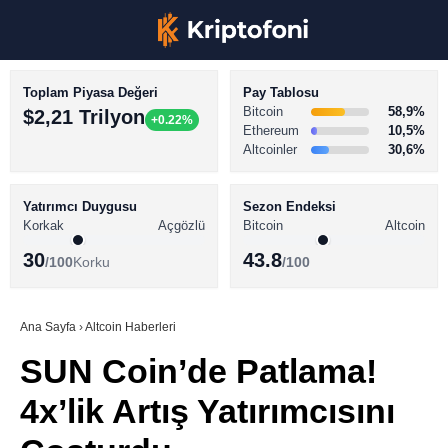
Toplam Piyasa Değeri
Pay Tablosu
Bitcoin
58,9%
$2,21 Trilyon
+0.22%
Ethereum
10,5%
Altcoinler
30,6%
KRİPTO PARA HABERLERİ
Facebook
BİTCOİN HABERLERİ
Yatırımcı Duygusu
Sezon Endeksi
Korkak
Açgözlü
Bitcoin
Altcoin
ALTCOİN HABERLERİ
30
43.8
/100
Korku
/100
AKADEMİ
Instagram
SÖZLÜK
Ana Sayfa
›
Altcoin Haberleri
SUN Coin’de Patlama!
Youtube
4x’lik Artış Yatırımcısını
TikTok