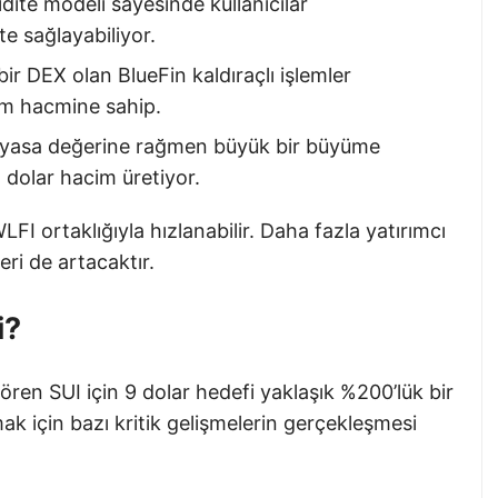
idite modeli sayesinde kullanıcılar
ite sağlayabiliyor.
bir DEX olan BlueFin kaldıraçlı işlemler
em hacmine sahip.
yasa değerine rağmen büyük bir büyüme
 dolar hacim üretiyor.
I ortaklığıyla hızlanabilir. Daha fazla yatırımcı
eri de artacaktır.
i?
ren SUI için 9 dolar hedefi yaklaşık %200’lük bir
ak için bazı kritik gelişmelerin gerçekleşmesi