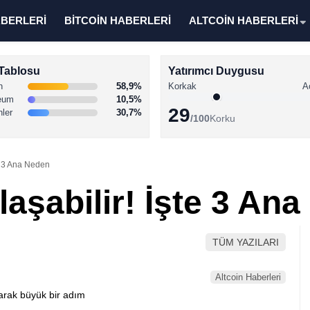
ABERLERİ
BİTCOİN HABERLERİ
ALTCOİN HABERLERİ
Tablosu
Yatırımcı Duygusu
n
58,9%
Korkak
A
eum
10,5%
29
nler
30,7%
/100
Korku
te 3 Ana Neden
laşabilir! İşte 3 An
TÜM YAZILARI
Altcoin Haberleri