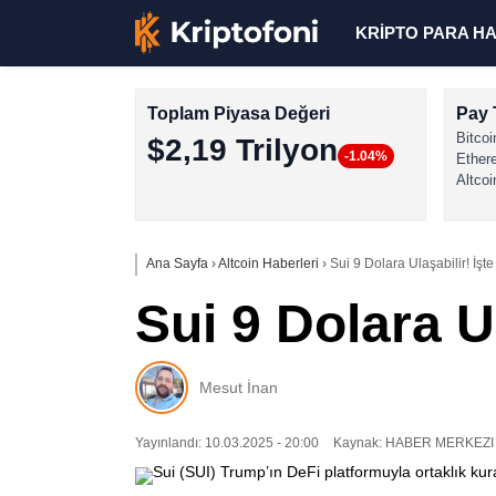
KRİPTO PARA H
Toplam Piyasa Değeri
Pay 
Bitcoi
$2,19 Trilyon
-1.04%
Ether
Altcoi
Ana Sayfa
›
Altcoin Haberleri
›
Sui 9 Dolara Ulaşabilir! İş
Sui 9 Dolara U
Mesut İnan
Yayınlandı: 10.03.2025 - 20:00
Kaynak: HABER MERKEZI