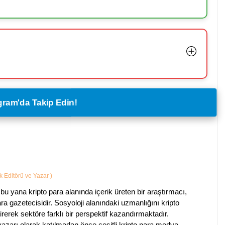
legram'da Takip Edin!
ik Editörü ve Yazar
)
bu yana kripto para alanında içerik üreten bir araştırmacı,
a gazetecisidir. Sosyoloji alanındaki uzmanlığını kripto
irerek sektöre farklı bir perspektif kazandırmaktadır.
 yazarı olarak katılmadan önce çeşitli kripto para medya