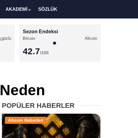
AKADEMİ
SÖZLÜK
Sezon Endeksi
çgözlü
Bitcoin
Altcoin
42.7
/100
Kripto Para Haberleri
Bitcoin Haberleri
a Neden
Altcoin Haberleri
Ethereum Haberleri
POPÜLER HABERLER
Solana Haberleri
Altcoin Haberleri
XRP Haberleri
Memecoin Haberleri