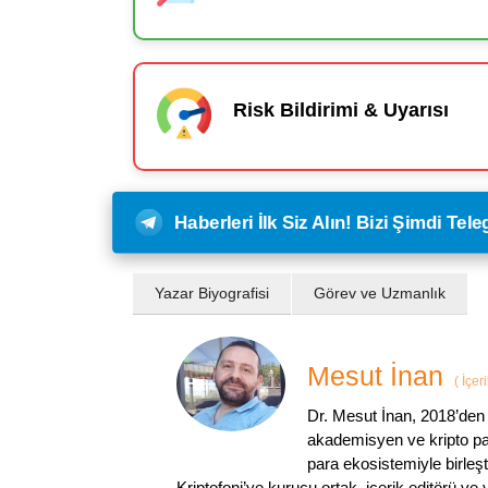
Risk Bildirimi & Uyarısı
Haberleri İlk Siz Alın! Bizi Şimdi Te
Yazar Biyografisi
Görev ve Uzmanlık
Mesut İnan
(
İçer
Dr. Mesut İnan, 2018’den 
akademisyen ve kripto par
para ekosistemiyle birleşt
Kriptofoni’ye kurucu ortak, içerik editörü ve