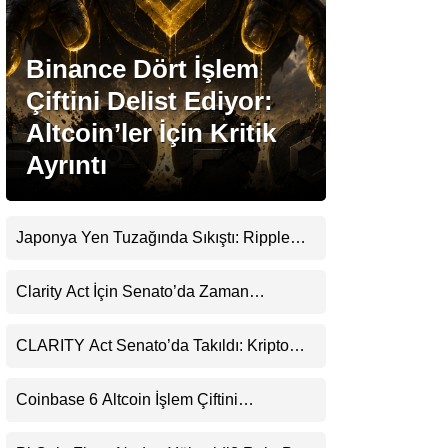
Stablecoin Haberleri
Binance Dört İşlem
Çiftini Delist Ediyor:
Altcoin’ler İçin Kritik
Facebook
Ayrıntı
Japonya Yen Tuzağında Sıkıştı: Ripple
Instagram
(XRP) Üçüncü Yol Olabilir mi?
Clarity Act İçin Senato’da Zaman
Youtube
Daralıyor
CLARITY Act Senato’da Takıldı: Kripto
TikTok
Para Piyasası 2027’yi Fiyatlıyor
Coinbase 6 Altcoin İşlem Çiftini
Pinterest
Durduracak