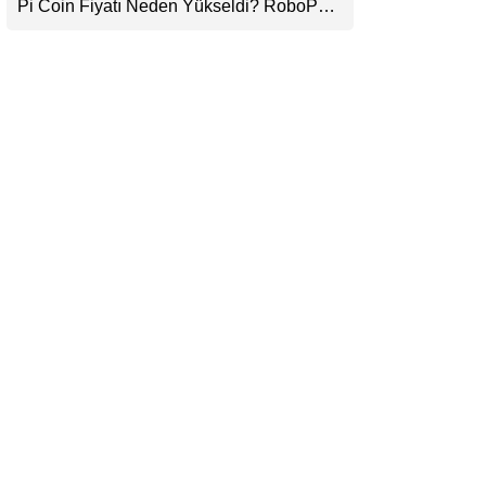
Pi Coin Fiyatı Neden Yükseldi? RoboPay
LinkedIn
Ortaklığı ve Güncelleme İyimserliği
Destekledi
Telegram