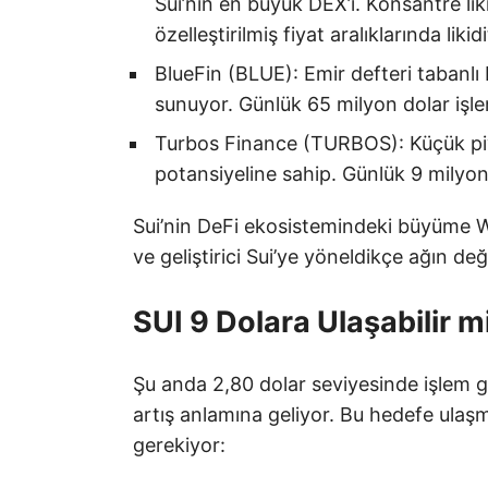
Sui’nin en büyük DEX’i. Konsantre lik
özelleştirilmiş fiyat aralıklarında likid
BlueFin (BLUE): Emir defteri tabanlı 
sunuyor. Günlük 65 milyon dolar işl
Turbos Finance (TURBOS): Küçük pi
potansiyeline sahip. Günlük 9 milyon
Sui’nin DeFi ekosistemindeki büyüme WLF
ve geliştirici Sui’ye yöneldikçe ağın değ
SUI 9 Dolara Ulaşabilir m
Şu anda 2,80 dolar seviyesinde işlem gö
artış anlamına geliyor. Bu hedefe ulaşm
gerekiyor: