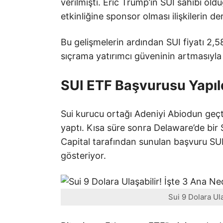
verilmişti. Eric Trump’ın SUI sahibi ol
etkinliğine sponsor olması ilişkilerin d
Bu gelişmelerin ardından SUI fiyatı 2,
sıçrama yatırımcı güveninin artmasıyla g
SUI ETF Başvurusu Yapıld
Sui kurucu ortağı Adeniyi Abiodun geçt
yaptı. Kısa süre sonra Delaware’de bir
Capital tarafından sunulan başvuru SUI
gösteriyor.
Sui 9 Dolara Ula