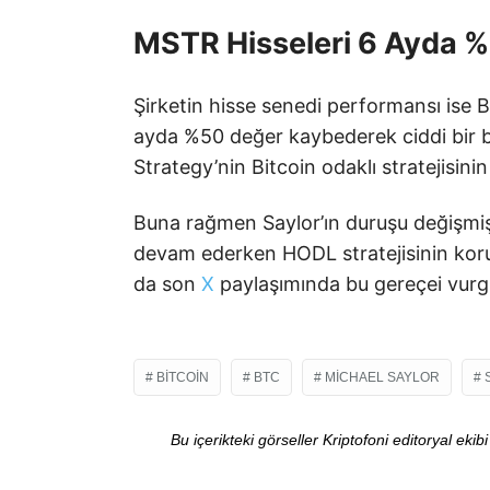
MSTR Hisseleri 6 Ayda %
Şirketin hisse senedi performansı ise Bi
ayda %50 değer kaybederek ciddi bir ba
Strategy’nin Bitcoin odaklı stratejisini
Buna rağmen Saylor’ın duruşu değişmiş
devam ederken HODL stratejisinin koru
da son
X
paylaşımında bu gereçei vurgu
BITCOIN
BTC
MICHAEL SAYLOR
Bu içerikteki görseller Kriptofoni editoryal ek