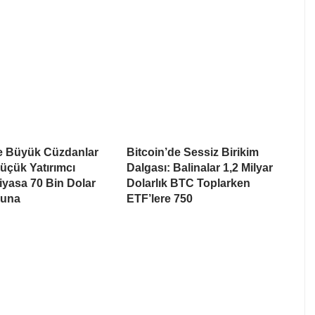
de Büyük Cüzdanlar
Bitcoin’de Sessiz Birikim
üçük Yatırımcı
Dalgası: Balinalar 1,2 Milyar
Piyasa 70 Bin Dolar
Dolarlık BTC Toplarken
suna
ETF’lere 750