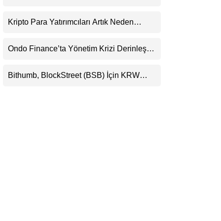
KRW, BTC ve USDT Paritelerinde İşlem
LinkedIn
Görecek
Kripto Para Yatırımcıları Artık Neden
Evlerinde Hedef Alınıyor?
Telegram
Ondo Finance’ta Yönetim Krizi Derinleşti:
Milyarlarca Dolarlık Tokenizasyon Devinin
Kontrolü Mahkemeye Taşındı
Bithumb, BlockStreet (BSB) İçin KRW
İşlem Çifti Desteği Duyurdu