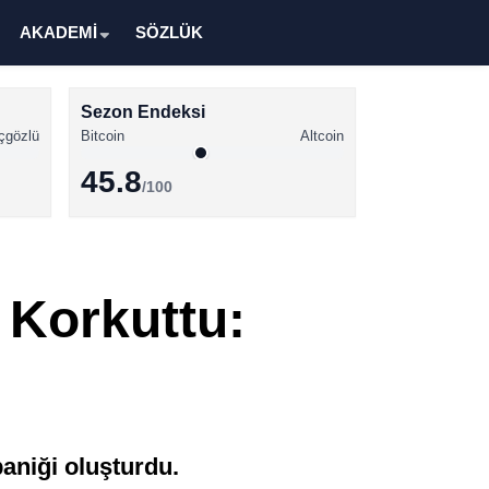
AKADEMİ
SÖZLÜK
Sezon Endeksi
çgözlü
Bitcoin
Altcoin
45.8
/100
Kripto Para Haberleri
Bitcoin Haberleri
 Korkuttu:
Altcoin Haberleri
Ethereum Haberleri
Solana Haberleri
XRP Haberleri
aniği oluşturdu.
Memecoin Haberleri