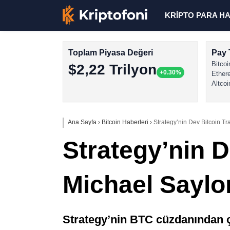
KRİPTO PARA H
Toplam Piyasa Değeri
Pay 
Bitcoi
$2,22 Trilyon
+0.30%
Ether
Altcoi
Ana Sayfa
›
Bitcoin Haberleri
›
Strategy’nin Dev Bitcoin Tr
Strategy’nin D
Michael Saylo
Strategy’nin BTC cüzdanından ç