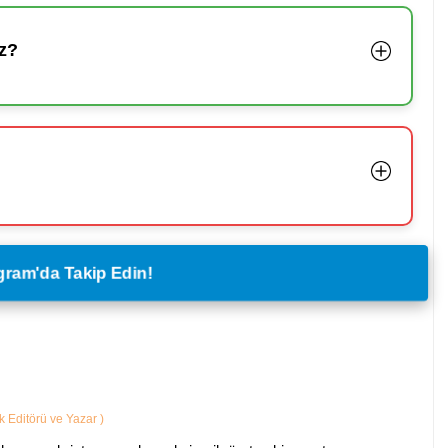
z?
legram'da Takip Edin!
ik Editörü ve Yazar
)