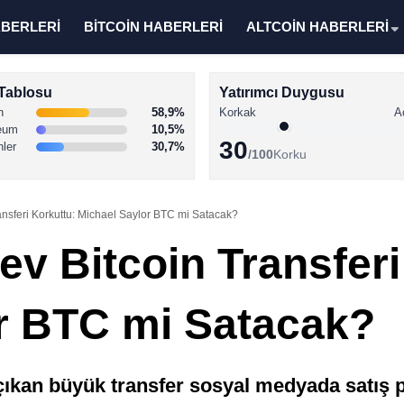
ABERLERİ
BİTCOİN HABERLERİ
ALTCOİN HABERLERİ
Tablosu
Yatırımcı Duygusu
n
58,9%
Korkak
A
eum
10,5%
30
nler
30,7%
/100
Korku
ansferi Korkuttu: Michael Saylor BTC mi Satacak?
ev Bitcoin Transferi
r BTC mi Satacak?
ıkan büyük transfer sosyal medyada satış p