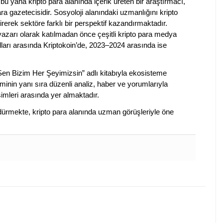
bu yana kripto para alanında içerik üreten bir araştırmacı,
a gazetecisidir. Sosyoloji alanındaki uzmanlığını kripto
irerek sektöre farklı bir perspektif kazandırmaktadır.
 yazarı olarak katılmadan önce çeşitli kripto para medya
lları arasında Kriptokoin’de, 2023–2024 arasında ise
 Sen Bizim Her Şeyimizsin” adlı kitabıyla ekosisteme
iminin yanı sıra düzenli analiz, haber ve yorumlarıyla
isimleri arasında yer almaktadır.
sürdürmekte, kripto para alanında uzman görüşleriyle öne