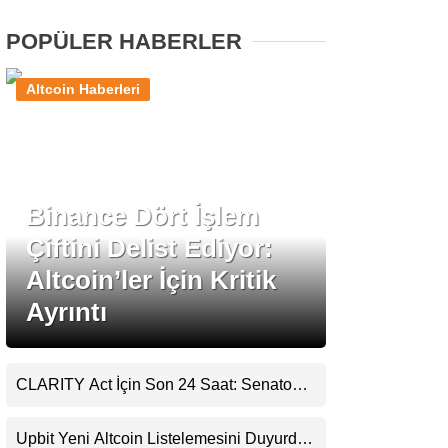
POPÜLER HABERLER
Stablecoin Haberleri
Altcoin Haberleri
Facebook
Binance Dört İşlem
Çiftini Delist Ediyor:
Instagram
Altcoin’ler İçin Kritik
Youtube
Ayrıntı
TikTok
CLARITY Act İçin Son 24 Saat: Senato
Matematiği Kripto Para Piyasasının
Pinterest
Beklentisini Bozabilir
Upbit Yeni Altcoin Listelemesini Duyurdu: