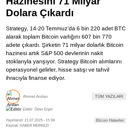
Hazinesini 71 Milyar
Pinterest
Dolara Çıkardı
LinkedIn
Strategy, 14‑20 Temmuz’da 6 bin 220 adet BTC
alarak toplam Bitcoin varlığını 607 bin 770
Telegram
adete çıkardı. Şirketin 71 milyar dolarlık Bitcoin
hazinesi artık S&P 500 devlerinin nakit
stoklarıyla yarışıyor. Strategy Bitcoin alımlarını
operasyonel gelirler, hisse satışı ve tahvil
ihracıyla finanse ediyor.
Ahmet Arslan
TÜM YAZILARI
Editör:
Ömer Ergin
Yayınlandı: 21.07.2025 - 15:38
Bitcoin Haberleri
Kaynak: HABER MERKEZI