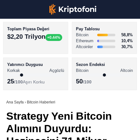
Toplam Piyasa Değeri
Pay Tablosu
Bitcoin
58,8%
$2,20 Trilyon
+0.44%
Ethereum
10,4%
Altcoinler
30,7%
KRİPTO PARA HABERLERİ
Facebook
BİTCOİN HABERLERİ
Yatırımcı Duygusu
Sezon Endeksi
Korkak
Açgözlü
Bitcoin
Altcoin
ALTCOİN HABERLERİ
25
50
/100
Aşırı Korku
/100
AKADEMİ
Instagram
SÖZLÜK
Ana Sayfa
›
Bitcoin Haberleri
Strategy Yeni Bitcoin
Youtube
Alımını Duyurdu:
TikTok