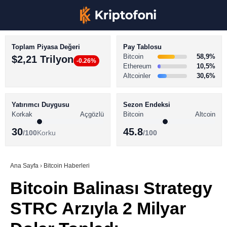
Toplam Piyasa Değeri
Pay Tablosu
Bitcoin
58,9%
$2,21 Trilyon
-0.26%
Ethereum
10,5%
Altcoinler
30,6%
KRİPTO PARA HABERLERİ
Facebook
BİTCOİN HABERLERİ
Yatırımcı Duygusu
Sezon Endeksi
Korkak
Açgözlü
Bitcoin
Altcoin
ALTCOİN HABERLERİ
30
45.8
/100
Korku
/100
AKADEMİ
Instagram
SÖZLÜK
Ana Sayfa
›
Bitcoin Haberleri
Bitcoin Balinası Strategy
Youtube
STRC Arzıyla 2 Milyar
TikTok