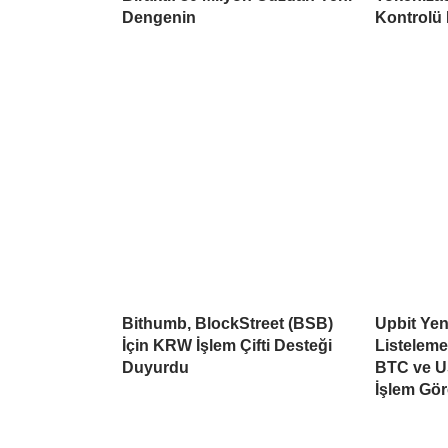
Dengenin
Kontrolü
Bithumb, BlockStreet (BSB)
Upbit Yen
İçin KRW İşlem Çifti Desteği
Listelem
Duyurdu
BTC ve U
İşlem Gö