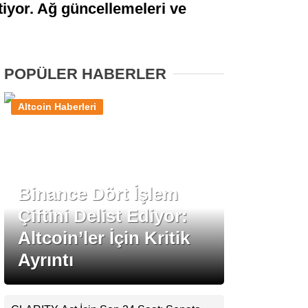
tiyor. Ağ güncellemeleri ve
Stablecoin Haberleri
POPÜLER HABERLER
Facebook
Altcoin Haberleri
Instagram
Binance Dört İşlem
Youtube
Çiftini Delist Ediyor:
Altcoin’ler İçin Kritik
TikTok
Ayrıntı
Pinterest