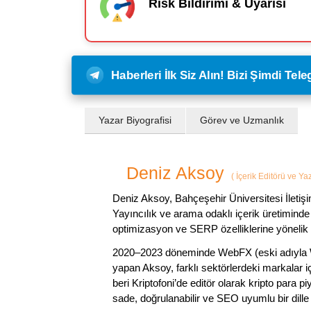
Risk Bildirimi & Uyarısı
Haberleri İlk Siz Alın! Bizi Şimdi Te
Yazar Biyografisi
Görev ve Uzmanlık
Deniz Aksoy
(
İçerik Editörü ve Ya
Deniz Aksoy, Bahçeşehir Üniversitesi İletiş
Yayıncılık ve arama odaklı içerik üretiminde 
optimizasyon ve SERP özelliklerine yönelik
2020–2023 döneminde WebFX (eski adıyla W
yapan Aksoy, farklı sektörlerdeki markalar i
beri Kriptofoni’de editör olarak kripto para 
sade, doğrulanabilir ve SEO uyumlu bir dill