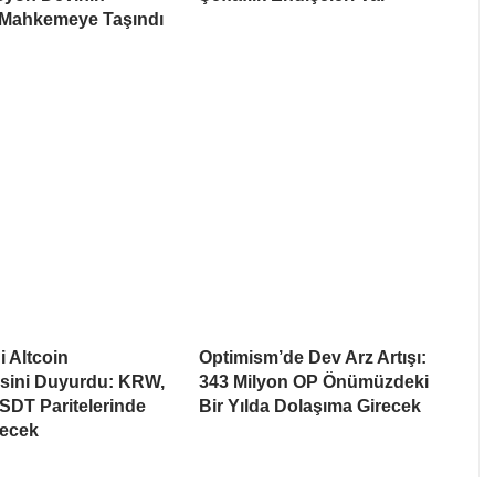
 Mahkemeye Taşındı
i Altcoin
Optimism’de Dev Arz Artışı:
esini Duyurdu: KRW,
343 Milyon OP Önümüzdeki
SDT Paritelerinde
Bir Yılda Dolaşıma Girecek
recek