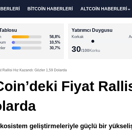
ABERLERİ
BİTCOİN HABERLERİ
ALTCOİN HABERLERİ
Tablosu
Yatırımcı Duygusu
n
58,8%
Korkak
A
eum
10,5%
30
nler
30,7%
/100
Korku
at Rallisi Hız Kazandı: Gözler 1,59 Dolarda
Coin’deki Fiyat Ralli
olarda
ekosistem geliştirmeleriyle güçlü bir yükseliş