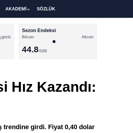
AKADEMİ
SÖZLÜK
Sezon Endeksi
çgözlü
Bitcoin
Altcoin
44.8
/100
Kripto Para Haberleri
Bitcoin Haberleri
si Hız Kazandı:
Altcoin Haberleri
Ethereum Haberleri
Solana Haberleri
XRP Haberleri
 trendine girdi. Fiyat 0,40 dolar
Memecoin Haberleri