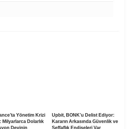
nce’ta Yönetim Krizi
Upbit, BONK’u Delist Ediyor:
: Milyarlarca Dolarlık
Kararın Arkasında Güvenlik ve
syon Devinin
Şeffaflık Endişeleri Var