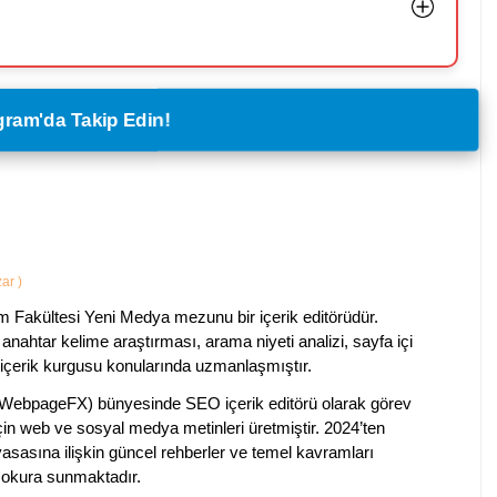
legram'da Takip Edin!
zar
)
im Fakültesi Yeni Medya mezunu bir içerik editörüdür.
anahtar kelime araştırması, arama niyeti analizi, sayfa içi
 içerik kurgusu konularında uzmanlaşmıştır.
ebpageFX) bünyesinde SEO içerik editörü olarak görev
çin web ve sosyal medya metinleri üretmiştir. 2024’ten
piyasasına ilişkin güncel rehberler ve temel kavramları
e okura sunmaktadır.