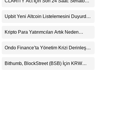
CLARITY Act İçin Son 24 Saat: Senato
LinkedIn
Matematiği Kripto Para Piyasasının
Beklentisini Bozabilir
Upbit Yeni Altcoin Listelemesini Duyurdu:
Telegram
KRW, BTC ve USDT Paritelerinde İşlem
Görecek
Kripto Para Yatırımcıları Artık Neden
Evlerinde Hedef Alınıyor?
Ondo Finance’ta Yönetim Krizi Derinleşti:
Milyarlarca Dolarlık Tokenizasyon Devinin
Kontrolü Mahkemeye Taşındı
Bithumb, BlockStreet (BSB) İçin KRW
İşlem Çifti Desteği Duyurdu