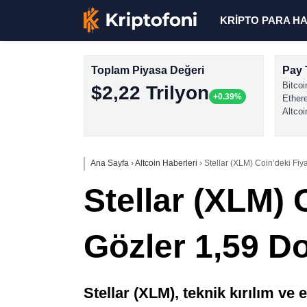
KRİPTO PARA H
Toplam Piyasa Değeri
Pay 
Bitcoi
$2,22 Trilyon
+0.39%
Ether
Altcoi
Ana Sayfa
›
Altcoin Haberleri
›
Stellar (XLM) Coin’deki Fiy
Stellar (XLM) 
Gözler 1,59 D
Stellar (XLM), teknik kırılım ve 