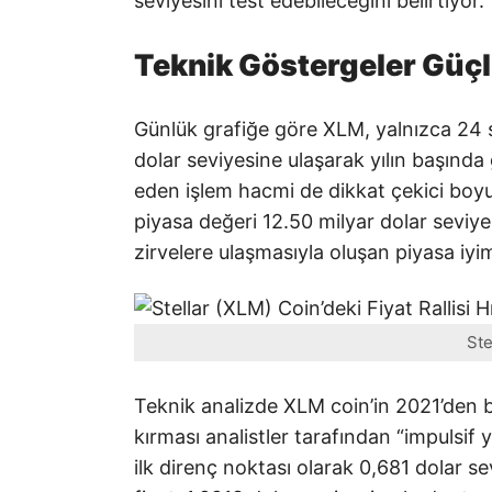
seviyesini test edebileceğini belirtiyor.
Teknik Göstergeler Güçl
Günlük grafiğe göre XLM, yalnızca 24 sa
dolar seviyesine ulaşarak yılın başında g
eden işlem hacmi de dikkat çekici boyu
piyasa değeri 12.50 milyar dolar seviyesi
zirvelere ulaşmasıyla oluşan piyasa iyims
Ste
Teknik analizde XLM coin’in 2021’den 
kırması analistler tarafından “impulsif y
ilk direnç noktası olarak 0,681 dolar s