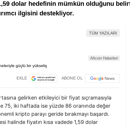
 1,59 dolar hedefinin mümkün olduğunu belir
ımcı ilgisini destekliyor.
TÜM YAZILARI
Altcoin Haberleri
EKLE
ABONE OL
asına gelirken etkileyici bir fiyat sıçramasıyla
 75, iki haftada ise yüzde 86 oranında değer
emli kripto parayı geride bırakmayı başardı.
 halinde fiyatın kısa vadede 1,59 dolar