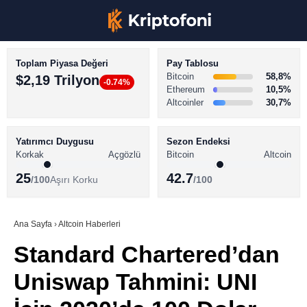
Toplam Piyasa Değeri
Pay Tablosu
Bitcoin
58,8%
$2,19 Trilyon
-0.74%
Ethereum
10,5%
Altcoinler
30,7%
KRİPTO PARA HABERLERİ
Facebook
BİTCOİN HABERLERİ
Yatırımcı Duygusu
Sezon Endeksi
Korkak
Açgözlü
Bitcoin
Altcoin
ALTCOİN HABERLERİ
25
42.7
/100
Aşırı Korku
/100
AKADEMİ
Instagram
SÖZLÜK
Ana Sayfa
›
Altcoin Haberleri
Standard Chartered’dan
Youtube
Uniswap Tahmini: UNI
TikTok