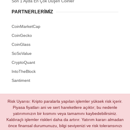
Son 1 Ayda En Çok Düşen Coinler
PARTNERLERIMIZ
CoinMarketCap
CoinGecko
CoinGlass
SoSoValue
CryptoQuant
IntoTheBlock
Santiment
Risk Uyarısı: Kripto paralarla yapılan işlemler yüksek risk içerir.
Piyasa fiyatları ani ve sert hareketlere açıktır; bu nedenle
yatırımınızın bir kısmını veya tamamını kaybedebilirsiniz.
Kaldıraçlı işlemler riskleri daha da artırır. Yatırım kararı almadan
önce finansal durumunuzu, bilgi seviyenizi ve risk toleransınızı