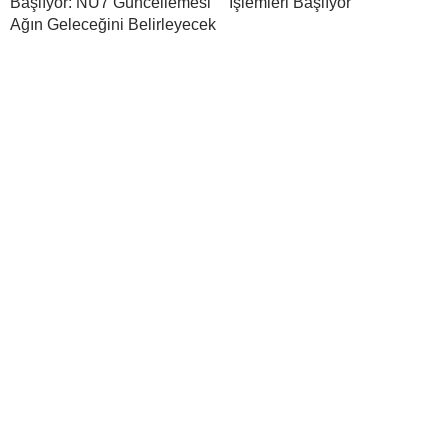
Başlıyor: NU7 Güncellemesi
İşlemleri Başlıyor
Ağın Geleceğini Belirleyecek