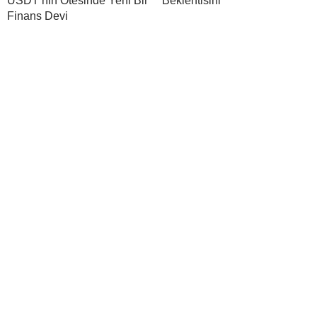
USDT’nin Ötesinde Yeni Bir
Beklentisini
Finans Devi