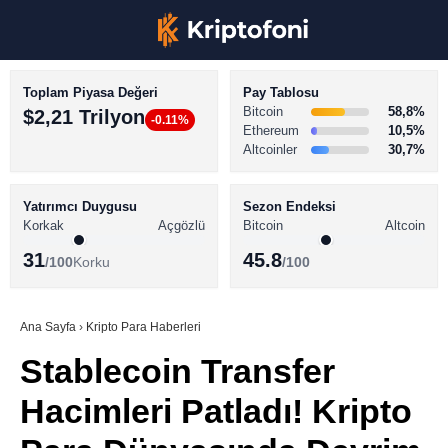
Toplam Piyasa Değeri
Pay Tablosu
Bitcoin
58,8%
$2,21 Trilyon
-0.11%
Ethereum
10,5%
Altcoinler
30,7%
KRİPTO PARA HABERLERİ
Facebook
BİTCOİN HABERLERİ
Yatırımcı Duygusu
Sezon Endeksi
Korkak
Açgözlü
Bitcoin
Altcoin
ALTCOİN HABERLERİ
31
45.8
/100
Korku
/100
AKADEMİ
Instagram
SÖZLÜK
Ana Sayfa
›
Kripto Para Haberleri
Stablecoin Transfer
Youtube
Hacimleri Patladı! Kripto
TikTok