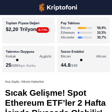
Toplam Piyasa Değeri
Pay Tablosu
Bitcoin
58,9%
$2,20 Trilyon
-0.73%
Ethereum
10,5%
Altcoinler
30,7%
KRİPTO PARA HABERLERİ
Facebook
BİTCOİN HABERLERİ
Yatırımcı Duygusu
Sezon Endeksi
Korkak
Açgözlü
Bitcoin
Altcoin
ALTCOİN HABERLERİ
25
44.8
/100
Aşırı Korku
/100
AKADEMİ
Instagram
SÖZLÜK
Ana Sayfa
›
Altcoin Haberleri
Sıcak Gelişme! Spot
Youtube
Ethereum ETF’ler 2 Hafta
TikTok