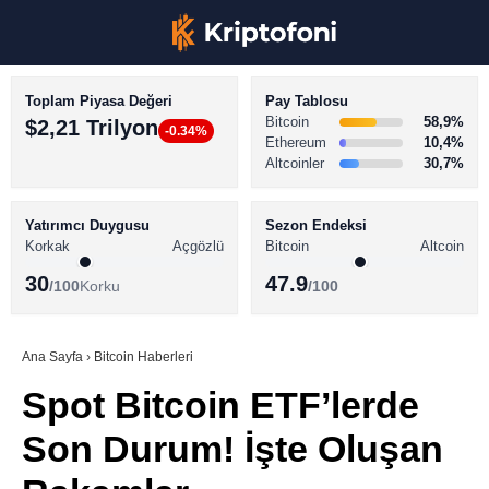
Toplam Piyasa Değeri
Pay Tablosu
Bitcoin
58,9%
$2,21 Trilyon
-0.34%
Ethereum
10,4%
Altcoinler
30,7%
KRİPTO PARA HABERLERİ
Facebook
BİTCOİN HABERLERİ
Yatırımcı Duygusu
Sezon Endeksi
Korkak
Açgözlü
Bitcoin
Altcoin
ALTCOİN HABERLERİ
30
47.9
/100
Korku
/100
AKADEMİ
Instagram
SÖZLÜK
Ana Sayfa
›
Bitcoin Haberleri
Spot Bitcoin ETF’lerde
Youtube
Son Durum! İşte Oluşan
TikTok