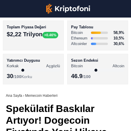
Toplam Piyasa Değeri
Pay Tablosu
Bitcoin
58,9%
$2,22 Trilyon
+0.46%
Ethereum
10,5%
Altcoinler
30,6%
KRİPTO PARA HABERLERİ
Facebook
BİTCOİN HABERLERİ
Yatırımcı Duygusu
Sezon Endeksi
Korkak
Açgözlü
Bitcoin
Altcoin
ALTCOİN HABERLERİ
30
46.9
/100
Korku
/100
AKADEMİ
Instagram
SÖZLÜK
Ana Sayfa
›
Memecoin Haberleri
Spekülatif Baskılar
Youtube
Artıyor! Dogecoin
TikTok