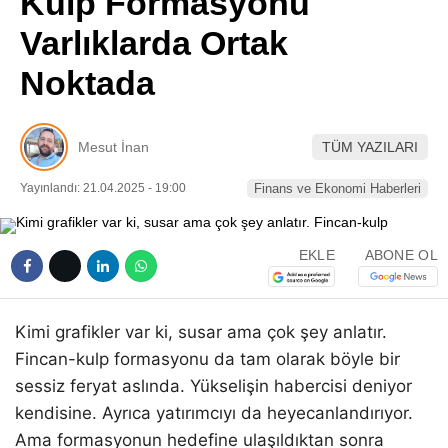
Kulp Formasyonu
Pinterest
Varlıklarda Ortak
Noktada
LinkedIn
Telegram
Mesut İnan
TÜM YAZILARI
Yayınlandı: 21.04.2025 - 19:00
Finans ve Ekonomi Haberleri
EKLE
ABONE OL
Kimi grafikler var ki, susar ama çok şey anlatır.
Fincan-kulp formasyonu da tam olarak böyle bir
sessiz feryat aslında. Yükselişin habercisi deniyor
kendisine. Ayrıca yatırımcıyı da heyecanlandırıyor.
Ama formasyonun hedefine ulaşıldıktan sonra