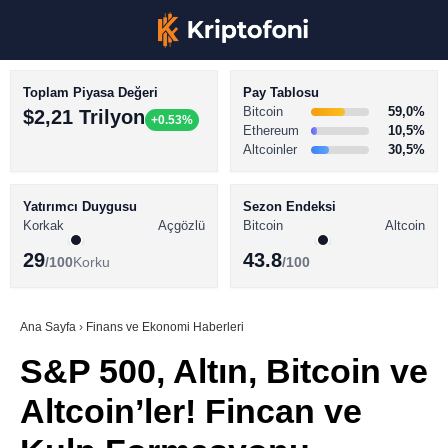
Toplam Piyasa Değeri
Pay Tablosu
Bitcoin
59,0%
$2,21 Trilyon
+0.53%
Ethereum
10,5%
Altcoinler
30,5%
KRİPTO PARA HABERLERİ
Facebook
BİTCOİN HABERLERİ
Yatırımcı Duygusu
Sezon Endeksi
Korkak
Açgözlü
Bitcoin
Altcoin
ALTCOİN HABERLERİ
29
43.8
/100
Korku
/100
AKADEMİ
Instagram
SÖZLÜK
Ana Sayfa
›
Finans ve Ekonomi Haberleri
S&P 500, Altın, Bitcoin ve
Youtube
Altcoin’ler! Fincan ve
TikTok