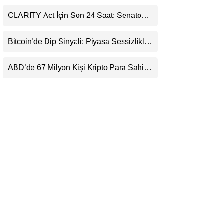
Ortaklığı ve Güncelleme İyimserliği
LinkedIn
Destekledi
CLARITY Act İçin Son 24 Saat: Senato
Matematiği Kripto Para Piyasasının
Telegram
Beklentisini Bozabilir
Bitcoin’de Dip Sinyali: Piyasa Sessizlikle
Sıkışıyor
ABD’de 67 Milyon Kişi Kripto Para Sahibi:
Ripple’dan “Eski Algılar Yıkıldı” Mesajı