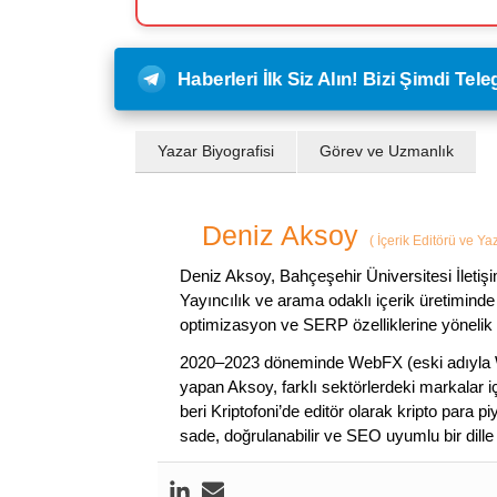
Haberleri İlk Siz Alın! Bizi Şimdi Te
Yazar Biyografisi
Görev ve Uzmanlık
Deniz Aksoy
(
İçerik Editörü ve Ya
Deniz Aksoy, Bahçeşehir Üniversitesi İletiş
Yayıncılık ve arama odaklı içerik üretiminde 
optimizasyon ve SERP özelliklerine yönelik
2020–2023 döneminde WebFX (eski adıyla W
yapan Aksoy, farklı sektörlerdeki markalar i
beri Kriptofoni’de editör olarak kripto para 
sade, doğrulanabilir ve SEO uyumlu bir dill