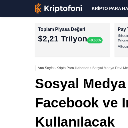
KRİPTO PARA H
Toplam Piyasa Değeri
Pay 
Bitcoi
$2,21 Trilyon
+0.63%
Ether
Altcoi
Ana Sayfa
›
Kripto Para Haberleri
›
Sosyal Medya Devi Meta
Sosyal Medya 
Facebook ve I
Kullanılacak