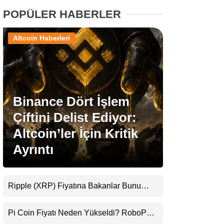
POPÜLER HABERLER
Stablecoin Haberleri
Altcoin Haberleri
Facebook
Binance Dört İşlem
Çiftini Delist Ediyor:
Instagram
Altcoin’ler İçin Kritik
Ayrıntı
Youtube
TikTok
Ripple (XRP) Fiyatına Bakanlar Bunu
Kaçırıyor: Evernorth’tan Dikkat Çeken
Pinterest
Uyarı
Pi Coin Fiyatı Neden Yükseldi? RoboPay