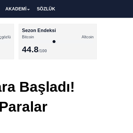
AKADEMİ
SÖZLÜK
Sezon Endeksi
çgözlü
Bitcoin
Altcoin
44.8
/100
Kripto Para Haberleri
Bitcoin Haberleri
ra Başladı!
Altcoin Haberleri
Ethereum Haberleri
Paralar
Solana Haberleri
XRP Haberleri
Memecoin Haberleri