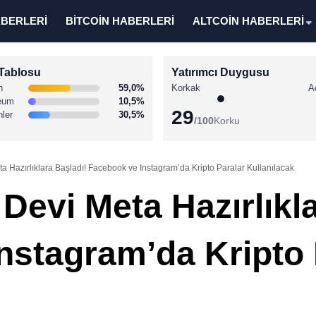
ABERLERİ
BİTCOİN HABERLERİ
ALTCOİN HABERLERİ
Tablosu
Yatırımcı Duygusu
n
59,0%
Korkak
A
eum
10,5%
29
nler
30,5%
/100
Korku
 Hazırlıklara Başladı! Facebook ve Instagram’da Kripto Paralar Kullanılacak
Devi Meta Hazırlıkla
nstagram’da Kripto 