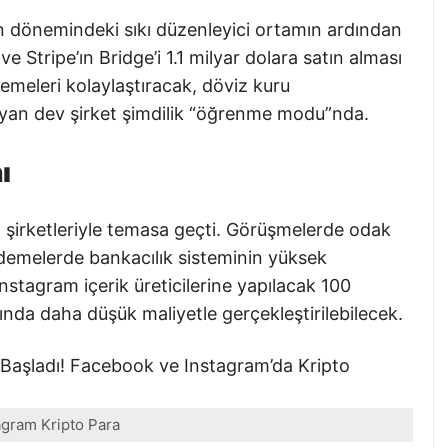
 dönemindeki sıkı düzenleyici ortamın ardından
 Stripe’ın Bridge’i 1.1 milyar dolara satın alması
demeleri kolaylaştıracak, döviz kuru
arayan dev şirket şimdilik “öğrenme modu”nda.
ı
ı şirketleriyle temasa geçti. Görüşmelerde odak
ödemelerde bankacılık sisteminin yüksek
tagram içerik üreticilerine yapılacak 100
ğında daha düşük maliyetle gerçekleştirilebilecek.
agram Kripto Para