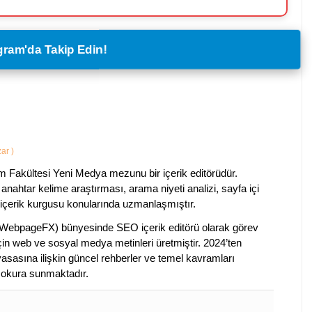
legram'da Takip Edin!
zar
)
im Fakültesi Yeni Medya mezunu bir içerik editörüdür.
anahtar kelime araştırması, arama niyeti analizi, sayfa içi
 içerik kurgusu konularında uzmanlaşmıştır.
ebpageFX) bünyesinde SEO içerik editörü olarak görev
çin web ve sosyal medya metinleri üretmiştir. 2024’ten
piyasasına ilişkin güncel rehberler ve temel kavramları
e okura sunmaktadır.