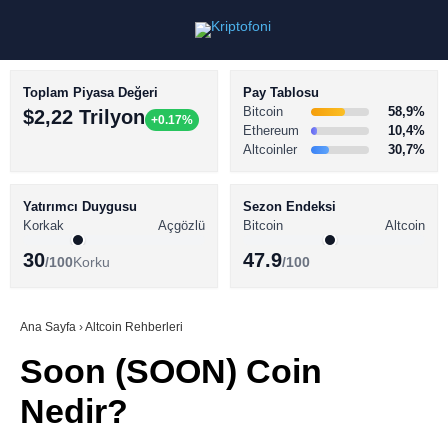
Toplam Piyasa Değeri
Pay Tablosu
Bitcoin
58,9%
$2,22 Trilyon
+0.17%
Ethereum
10,4%
Altcoinler
30,7%
KRİPTO PARA HABERLERİ
Facebook
BİTCOİN HABERLERİ
Yatırımcı Duygusu
Sezon Endeksi
Korkak
Açgözlü
Bitcoin
Altcoin
ALTCOİN HABERLERİ
30
47.9
/100
Korku
/100
AKADEMİ
Instagram
SÖZLÜK
Ana Sayfa
›
Altcoin Rehberleri
Soon (SOON) Coin
Youtube
Nedir?
TikTok