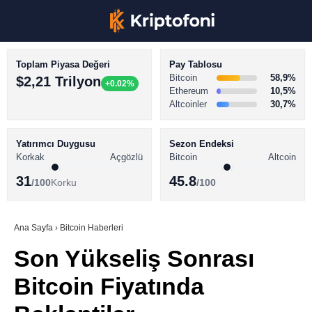
Toplam Piyasa Değeri
Pay Tablosu
Bitcoin
58,9%
$2,21 Trilyon
+0.02%
Ethereum
10,5%
Altcoinler
30,7%
KRİPTO PARA HABERLERİ
Facebook
BİTCOİN HABERLERİ
Yatırımcı Duygusu
Sezon Endeksi
Korkak
Açgözlü
Bitcoin
Altcoin
ALTCOİN HABERLERİ
31
45.8
/100
Korku
/100
AKADEMİ
Instagram
SÖZLÜK
Ana Sayfa
›
Bitcoin Haberleri
Son Yükseliş Sonrası
Youtube
Bitcoin Fiyatında
TikTok