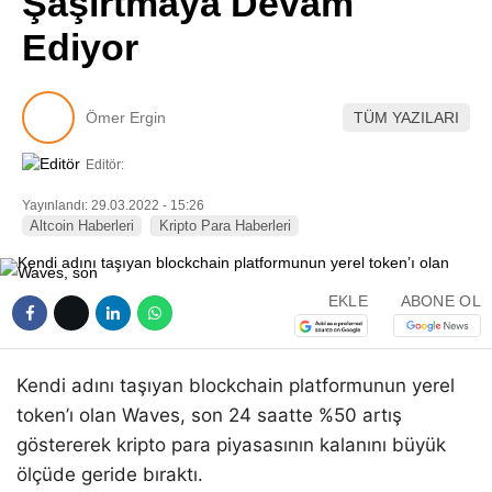
Şaşırtmaya Devam
Pinterest
Ediyor
LinkedIn
Ömer Ergin
TÜM YAZILARI
Telegram
Editör:
Yayınlandı: 29.03.2022 - 15:26
Altcoin Haberleri
Kripto Para Haberleri
EKLE
ABONE OL
Kendi adını taşıyan blockchain platformunun yerel
token’ı olan Waves, son 24 saatte %50 artış
göstererek kripto para piyasasının kalanını büyük
ölçüde geride bıraktı.