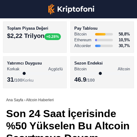
Toplam Piyasa Değeri
Pay Tablosu
Bitcoin
58,8%
$2,22 Trilyon
+0.28%
Ethereum
10,5%
Altcoinler
30,7%
KRİPTO PARA HABERLERİ
Facebook
BİTCOİN HABERLERİ
Yatırımcı Duygusu
Sezon Endeksi
Korkak
Açgözlü
Bitcoin
Altcoin
ALTCOİN HABERLERİ
31
46.9
/100
Korku
/100
AKADEMİ
Instagram
SÖZLÜK
Ana Sayfa
›
Altcoin Haberleri
Son 24 Saat İçerisinde
Youtube
%50 Yükselen Bu Altcoin
TikTok