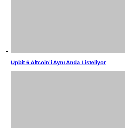
Upbit 6 Altcoin’i Aynı Anda Listeliyor