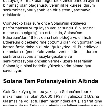
düzeye çıkarmak olan diğer blok zincirlerinden ayıran
bir amaç olan olağanüstü verimlilikle küresel durum
senkronizasyonu yapabilen bir sistem yaratmaya
odaklanıldı.
CoinGecko kısa süre önce Solana’nın etkileyici
performansını vurgulayan veriler sundu. 6 Nisan’da,
meme coin çılgınlığının ortasında, Solana’nın
Ethereum’dan 46 kat daha hızlı olduğu ve en hızlı
Ethereum ölçeklendirme çözümü olan Polygon’dan beş
kattan fazla daha hızlı olduğu kaydedildi. Bu etkileyici
rakamlara rağmen Yakovenko, verimli küresel durum
senkronizasyonu amacıyla gecikme ve
senkronizasyona öncelik vermek üzere tasarlanan
Solana için nihai hedefin yüksek verim olmadığını
savunuyor.
Solana Tam Potansiyelinin Altında
CoinGecko’ya göre, bu yaklaşım Solana’nın teorik
maksimum hızı olan 65.000 TPS’nin yalnızca %1,6’sına
ulaşmasına yol açtı. İşlem hacmindeki artış, ağ trafiğine
neden oldu ve Solana’nın planlanan iyileştirmelerle daha