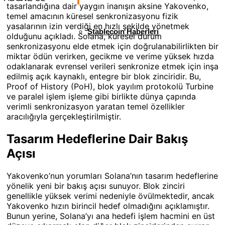
tasarlandığına dair yaygın inanışın aksine Yakovenko,
temel amacının küresel senkronizasyonu fizik
yasalarının izin verdiği en hızlı şekilde yönetmek
Stablecoin Haberleri
olduğunu açıkladı. Solana, küresel durum
senkronizasyonu elde etmek için doğrulanabilirlikten bir
miktar ödün verirken, gecikme ve verime yüksek hızda
odaklanarak evrensel verileri senkronize etmek için inşa
edilmiş açık kaynaklı, entegre bir blok zinciridir. Bu,
Proof of History (PoH), blok yayılım protokolü Turbine
ve paralel işlem işleme gibi birlikte dünya çapında
verimli senkronizasyon yaratan temel özellikler
aracılığıyla gerçekleştirilmiştir.
Tasarım Hedeflerine Dair Bakış
Açısı
Yakovenko’nun yorumları Solana’nın tasarım hedeflerine
yönelik yeni bir bakış açısı sunuyor. Blok zinciri
genellikle yüksek verimi nedeniyle övülmektedir, ancak
Yakovenko hızın birincil hedef olmadığını açıklamıştır.
Bunun yerine, Solana’yı ana hedefi işlem hacmini en üst