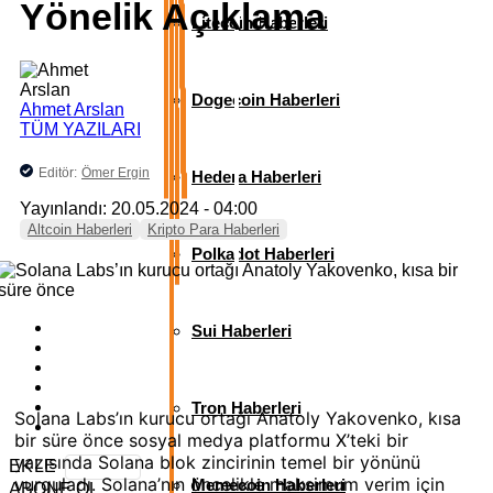
Yönelik Açıklama
Litecoin Haberleri
Dogecoin Haberleri
Ahmet Arslan
TÜM YAZILARI
Editör:
Ömer Ergin
Hedera Haberleri
Yayınlandı: 20.05.2024 - 04:00
Altcoin Haberleri
Kripto Para Haberleri
Polkadot Haberleri
Sui Haberleri
Tron Haberleri
Solana Labs’ın kurucu ortağı Anatoly Yakovenko, kısa
bir süre önce sosyal medya platformu X’teki bir
yazısında Solana blok zincirinin temel bir yönünü
EKLE
vurguladı. Solana’nın öncelikle maksimum verim için
Memecoin Haberleri
ABONE OL