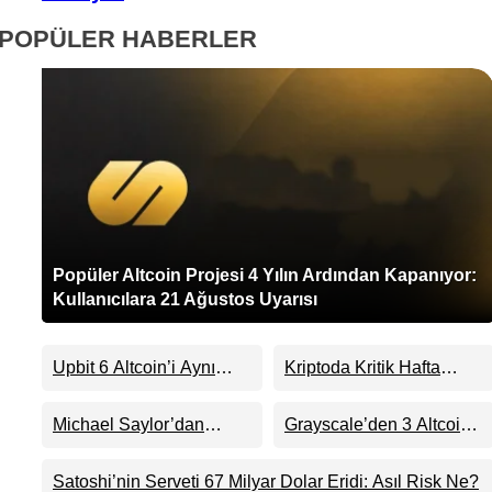
POPÜLER HABERLER
Popüler Altcoin Projesi 4 Yılın Ardından Kapanıyor:
Kullanıcılara 21 Ağustos Uyarısı
Upbit 6 Altcoin’i Aynı
Kriptoda Kritik Hafta
Anda Listeliyor
Başlıyor: İşte Gün Gün
Yaşanacaklar
Michael Saylor’dan
Grayscale’den 3 Altcoin
Bitcoin Sinyali: Strategy
ETF’sinde Sürpriz Karar:
Yeniden Alıma mı
ADA, HBAR ve DOT İçin
Satoshi’nin Serveti 67 Milyar Dolar Eridi: Asıl Risk Ne?