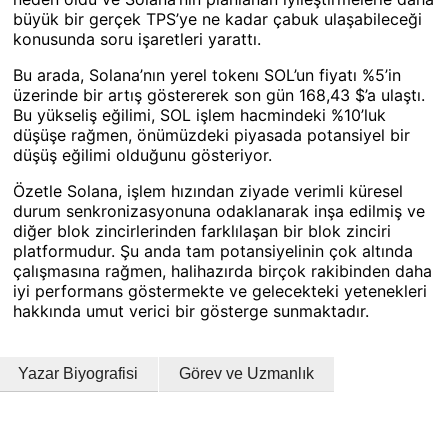
büyük bir gerçek TPS’ye ne kadar çabuk ulaşabileceği
konusunda soru işaretleri yarattı.
Bu arada, Solana’nın yerel tokenı SOL’un fiyatı %5’in
üzerinde bir artış göstererek son gün 168,43 $’a ulaştı.
Bu yükseliş eğilimi, SOL işlem hacmindeki %10’luk
düşüşe rağmen, önümüzdeki piyasada potansiyel bir
düşüş eğilimi olduğunu gösteriyor.
Özetle Solana, işlem hızından ziyade verimli küresel
durum senkronizasyonuna odaklanarak inşa edilmiş ve
diğer blok zincirlerinden farklılaşan bir blok zinciri
platformudur. Şu anda tam potansiyelinin çok altında
çalışmasına rağmen, halihazırda birçok rakibinden daha
iyi performans göstermekte ve gelecekteki yetenekleri
hakkında umut verici bir gösterge sunmaktadır.
Yazar Biyografisi
Görev ve Uzmanlık