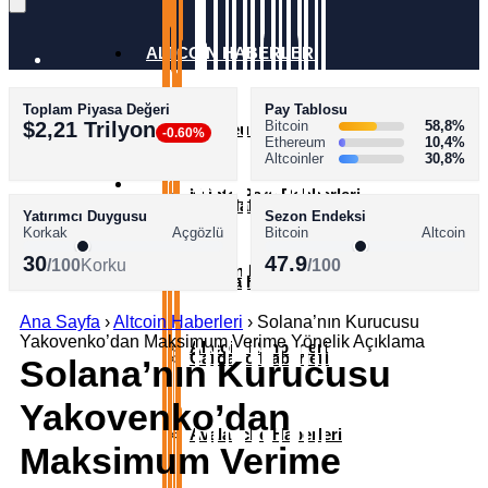
ALTCOİN HABERLERİ
Toplam Piyasa Değeri
Pay Tablosu
AKADEMİ
$2,21 Trilyon
Bitcoin
58,8%
Ethereum Haberleri
-0.60%
Ethereum
10,4%
Altcoinler
30,8%
SÖZLÜK
Kripto Para Rehberleri
XRP Haberleri
Yatırımcı Duygusu
Sezon Endeksi
Korkak
Açgözlü
Bitcoin
Altcoin
30
47.9
/100
Korku
/100
Bitcoin Rehberleri
Solana Haberleri
Ana Sayfa
›
Altcoin Haberleri
›
Solana’nın Kurucusu
Yakovenko’dan Maksimum Verime Yönelik Açıklama
Altcoin Rehberleri
Cardano Haberleri
Solana’nın Kurucusu
Yakovenko’dan
Avalanche Haberleri
Maksimum Verime