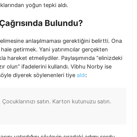
luklarından yoğun tepki aldı.
Çağrısında Bulundu?
elimesine anlaşılmaması gerektiğini belirtti. Ona
 hale getirmek. Yani yatırımcılar gerçekten
kla hareket etmeliydiler. Paylaşımında “elinizdeki
r olun” ifadelerini kullandı. Vibhu Norby ise
 şöyle diyerek söylenenleri tiye
aldı
:
n. Çocuklarınızı satın. Karton kutunuzu satın.
asını yatırdığını söyleyip sıradaki adımı sordu.