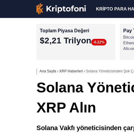
KRİPTO PARA H
Toplam Piyasa Değeri
Pay 
Bitcoi
$2,21 Trilyon
-0.22%
Ether
Altcoi
Ana Sayfa
›
XRP Haberleri
›
Solana Yöneticisinden Şok Ça
Solana Yöneti
XRP Alın
Solana Vakfı yöneticisinden çarp