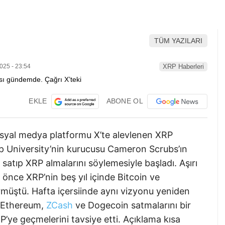
TÜM YAZILARI
025 - 23:54
XRP Haberleri
EKLE
ABONE OL
osyal medya platformu X’te alevlenen XRP
ip University’nin kurucusu Cameron Scrubs’ın
ı satıp XRP almalarını söylemesiyle başladı. Aşırı
 önce XRP’nin beş yıl içinde Bitcoin ve
rmüştü. Hafta içersiinde aynı vizyonu yeniden
, Ethereum,
ZCash
ve Dogecoin satmalarını bir
RP’ye geçmelerini tavsiye etti. Açıklama kısa