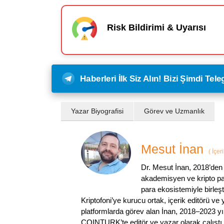
Risk Bildirimi & Uyarısı
Haberleri İlk Siz Alın! Bizi Şimdi Te
Yazar Biyografisi
Görev ve Uzmanlık
Mesut İnan
(
İçer
Dr. Mesut İnan, 2018’den 
akademisyen ve kripto par
para ekosistemiyle birleşt
Kriptofoni’ye kurucu ortak, içerik editörü ve
platformlarda görev alan İnan, 2018–2023 yı
COINTURK’te editör ve yazar olarak çalıştı.