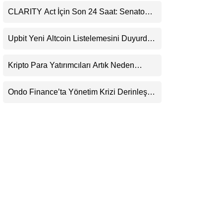
LinkedIn
CLARITY Act İçin Son 24 Saat: Senato
Matematiği Kripto Para Piyasasının
Beklentisini Bozabilir
Telegram
Upbit Yeni Altcoin Listelemesini Duyurdu:
KRW, BTC ve USDT Paritelerinde İşlem
Görecek
Kripto Para Yatırımcıları Artık Neden
Evlerinde Hedef Alınıyor?
Ondo Finance’ta Yönetim Krizi Derinleşti:
Milyarlarca Dolarlık Tokenizasyon Devinin
Kontrolü Mahkemeye Taşındı