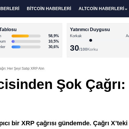
ABERLERİ
BİTCOİN HABERLERİ
ALTCOİN HABERLERİ
Tablosu
Yatırımcı Duygusu
n
58,9%
Korkak
A
eum
10,5%
30
nler
30,6%
/100
Korku
ğrı: Her Şeyi Satıp XRP Alın
cisinden Şok Çağrı: 
ıcı bir XRP çağrısı gündemde. Çağrı X’teki h