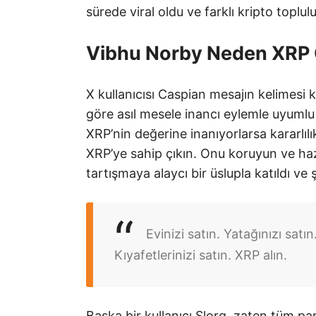
sürede viral oldu ve farklı kripto toplu
Vibhu Norby Neden XRP 
X kullanıcısı Caspian mesajın kelimesi k
göre asıl mesele inancı eylemle uyumlu
XRP’nin değerine inanıyorlarsa kararlılı
XRP’ye sahip çıkın. Onu koruyun ve hazı
tartışmaya alaycı bir üslupla katıldı ve
Evinizi satın. Yatağınızı satı
Kıyafetlerinizi satın. XRP alın.
Başka bir kullanıcı Slorg, zaten tüm par