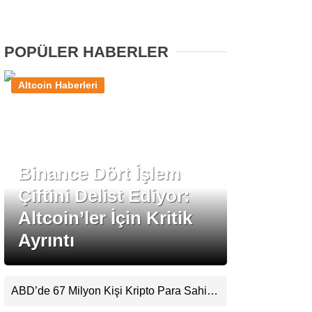
Stablecoin Haberleri
POPÜLER HABERLER
Altcoin Haberleri
Facebook
Binance Dört İşlem
Instagram
Çiftini Delist Ediyor:
Youtube
Altcoin’ler İçin Kritik
Ayrıntı
TikTok
Pinterest
ABD’de 67 Milyon Kişi Kripto Para Sahibi:
Ripple’dan “Eski Algılar Yıkıldı” Mesajı