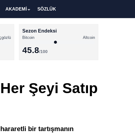
AKADEMİ
SÖZLÜK
Sezon Endeksi
çgözlü
Bitcoin
Altcoin
45.8
/100
Kripto Para Haberleri
Bitcoin Haberleri
Her Şeyi Satıp
Altcoin Haberleri
Ethereum Haberleri
Solana Haberleri
XRP Haberleri
araretli bir tartışmanın
Memecoin Haberleri