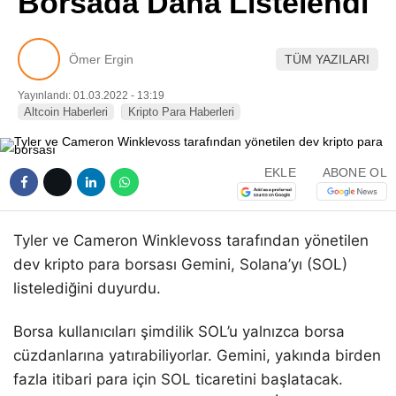
Borsada Daha Listelendi
Pinterest
Ömer Ergin
TÜM YAZILARI
LinkedIn
Yayınlandı: 01.03.2022 - 13:19
Altcoin Haberleri
Kripto Para Haberleri
Telegram
EKLE
ABONE OL
Tyler ve Cameron Winklevoss tarafından yönetilen
dev kripto para borsası Gemini, Solana’yı (SOL)
listelediğini duyurdu.
Borsa kullanıcıları şimdilik SOL’u yalnızca borsa
cüzdanlarına yatırabiliyorlar. Gemini, yakında birden
fazla itibari para için SOL ticaretini başlatacak.