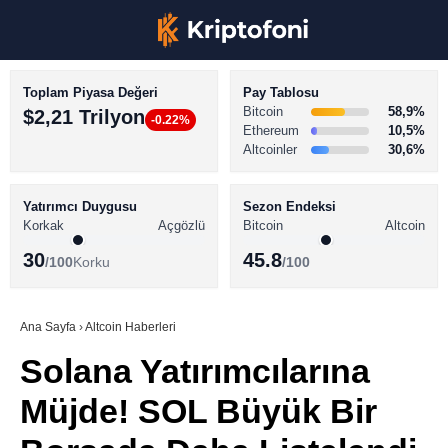
Toplam Piyasa Değeri
Pay Tablosu
Bitcoin
58,9%
$2,21 Trilyon
-0.22%
Ethereum
10,5%
Altcoinler
30,6%
KRİPTO PARA HABERLERİ
Facebook
BİTCOİN HABERLERİ
Yatırımcı Duygusu
Sezon Endeksi
Korkak
Açgözlü
Bitcoin
Altcoin
ALTCOİN HABERLERİ
30
45.8
/100
Korku
/100
AKADEMİ
Instagram
SÖZLÜK
Ana Sayfa
›
Altcoin Haberleri
Solana Yatırımcılarına
Youtube
Müjde! SOL Büyük Bir
TikTok