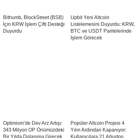
Bithumb, BlockStreet (BSB)
Upbit Yeni Altcoin
İçin KRW İşlem Çifti Desteği
Listelemesini Duyurdu: KRW,
Duyurdu
BTC ve USDT Paritelerinde
İşlem Görecek
Optimism’de Dev Arz Artışı:
Popüler Altcoin Projesi 4
343 Milyon OP Önümüzdeki
Yılın Ardından Kapanıyor:
Bir Yılda Dolaşıma Girecek
Kullanıcılara 21 Ağustos