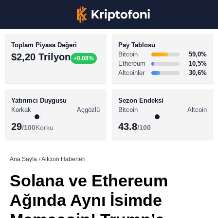
Toplam Piyasa Değeri
Pay Tablosu
Bitcoin
59,0%
$2,20 Trilyon
+0.08%
Ethereum
10,5%
Altcoinler
30,6%
KRİPTO PARA HABERLERİ
Facebook
BİTCOİN HABERLERİ
Yatırımcı Duygusu
Sezon Endeksi
Korkak
Açgözlü
Bitcoin
Altcoin
ALTCOİN HABERLERİ
29
43.8
/100
Korku
/100
AKADEMİ
Instagram
SÖZLÜK
Ana Sayfa
›
Altcoin Haberleri
Solana ve Ethereum
Youtube
Ağında Aynı İsimde
TikTok