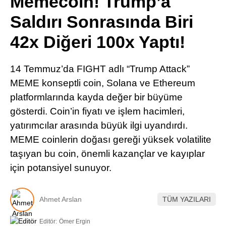
Memecoin! Trump’a
Pinterest
Saldırı Sonrasında Biri
42x Diğeri 100x Yaptı!
LinkedIn
14 Temmuz’da FIGHT adlı “Trump Attack”
Telegram
MEME konseptli coin, Solana ve Ethereum
platformlarında kayda değer bir büyüme
gösterdi. Coin’in fiyatı ve işlem hacimleri,
yatırımcılar arasında büyük ilgi uyandırdı.
MEME coinlerin doğası gereği yüksek volatilite
taşıyan bu coin, önemli kazançlar ve kayıplar
için potansiyel sunuyor.
Ahmet Arslan
TÜM YAZILARI
Editör:
Ömer Ergin