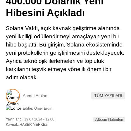
400.000 Dolarlık Yeni
Pinterest
Hibesini Açıkladı
LinkedIn
Solana Vakfı, açık kaynak geliştirme alanında
yenilikçiliği ödüllendirmeyi amaçlayan yeni bir
Telegram
hibe başlattı. Bu girişim, Solana ekosisteminde
yeni protokollerin geliştirilmesini destekleyecek.
Ayrıca teknolojik ilerlemeleri ve topluluk
katkılarını teşvik etmeye yönelik önemli bir
adım olacak.
Ahmet Arslan
TÜM YAZILARI
Editör:
Ömer Ergin
Yayınlandı: 19.07.2024 - 12:00
Altcoin Haberleri
Kaynak: HABER MERKEZI