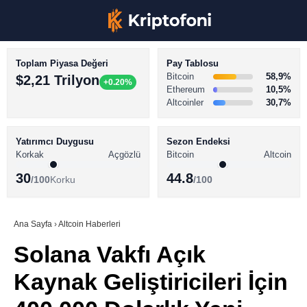
Toplam Piyasa Değeri
Pay Tablosu
Bitcoin
58,9%
$2,21 Trilyon
+0.20%
Ethereum
10,5%
Altcoinler
30,7%
KRİPTO PARA HABERLERİ
Facebook
BİTCOİN HABERLERİ
Yatırımcı Duygusu
Sezon Endeksi
Korkak
Açgözlü
Bitcoin
Altcoin
ALTCOİN HABERLERİ
30
44.8
/100
Korku
/100
AKADEMİ
Instagram
SÖZLÜK
Ana Sayfa
›
Altcoin Haberleri
Solana Vakfı Açık
Youtube
Kaynak Geliştiricileri İçin
TikTok