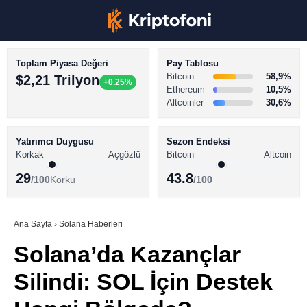
Toplam Piyasa Değeri
Pay Tablosu
Bitcoin
58,9%
$2,21 Trilyon
+0.25%
Ethereum
10,5%
Altcoinler
30,6%
KRİPTO PARA HABERLERİ
Facebook
BİTCOİN HABERLERİ
Yatırımcı Duygusu
Sezon Endeksi
Korkak
Açgözlü
Bitcoin
Altcoin
ALTCOİN HABERLERİ
29
43.8
/100
Korku
/100
AKADEMİ
Instagram
SÖZLÜK
Ana Sayfa
›
Solana Haberleri
Solana’da Kazançlar
Youtube
Silindi: SOL İçin Destek
TikTok