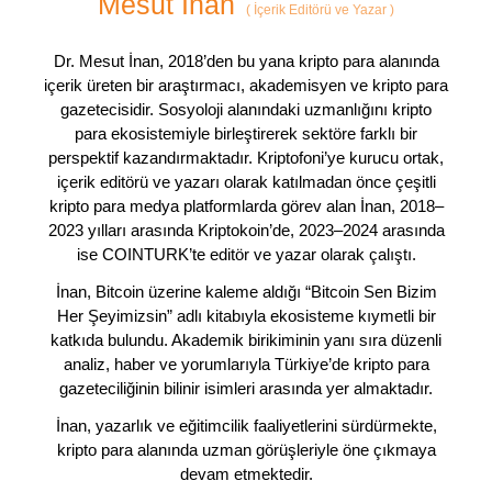
Mesut İnan
(
İçerik Editörü ve Yazar
)
Dr. Mesut İnan, 2018’den bu yana kripto para alanında
içerik üreten bir araştırmacı, akademisyen ve kripto para
gazetecisidir. Sosyoloji alanındaki uzmanlığını kripto
para ekosistemiyle birleştirerek sektöre farklı bir
perspektif kazandırmaktadır. Kriptofoni’ye kurucu ortak,
içerik editörü ve yazarı olarak katılmadan önce çeşitli
kripto para medya platformlarda görev alan İnan, 2018–
2023 yılları arasında Kriptokoin’de, 2023–2024 arasında
ise COINTURK’te editör ve yazar olarak çalıştı.
İnan, Bitcoin üzerine kaleme aldığı “Bitcoin Sen Bizim
Her Şeyimizsin” adlı kitabıyla ekosisteme kıymetli bir
katkıda bulundu. Akademik birikiminin yanı sıra düzenli
analiz, haber ve yorumlarıyla Türkiye’de kripto para
gazeteciliğinin bilinir isimleri arasında yer almaktadır.
İnan, yazarlık ve eğitimcilik faaliyetlerini sürdürmekte,
kripto para alanında uzman görüşleriyle öne çıkmaya
devam etmektedir.