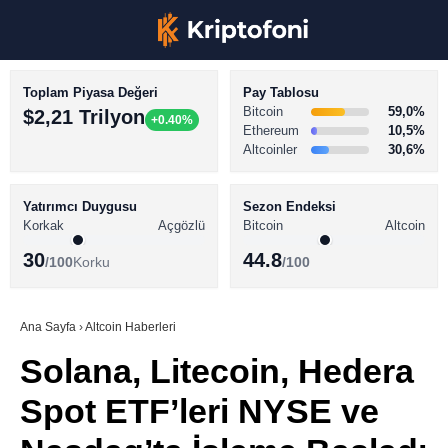
Toplam Piyasa Değeri
Pay Tablosu
Bitcoin
59,0%
$2,21 Trilyon
+0.40%
Ethereum
10,5%
Altcoinler
30,6%
KRİPTO PARA HABERLERİ
Facebook
BİTCOİN HABERLERİ
Yatırımcı Duygusu
Sezon Endeksi
Korkak
Açgözlü
Bitcoin
Altcoin
ALTCOİN HABERLERİ
30
44.8
/100
Korku
/100
AKADEMİ
Instagram
SÖZLÜK
Ana Sayfa
›
Altcoin Haberleri
Solana, Litecoin, Hedera
Youtube
Spot ETF’leri NYSE ve
TikTok