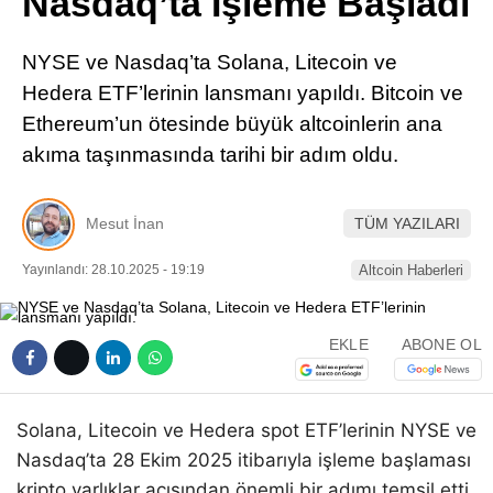
Nasdaq’ta İşleme Başladı
Pinterest
NYSE ve Nasdaq’ta Solana, Litecoin ve
LinkedIn
Hedera ETF’lerinin lansmanı yapıldı. Bitcoin ve
Ethereum’un ötesinde büyük altcoinlerin ana
Telegram
akıma taşınmasında tarihi bir adım oldu.
Mesut İnan
TÜM YAZILARI
Yayınlandı: 28.10.2025 - 19:19
Altcoin Haberleri
EKLE
ABONE OL
Solana, Litecoin ve Hedera spot ETF’lerinin NYSE ve
Nasdaq’ta 28 Ekim 2025 itibarıyla işleme başlaması
kripto varlıklar açısından önemli bir adımı temsil etti.