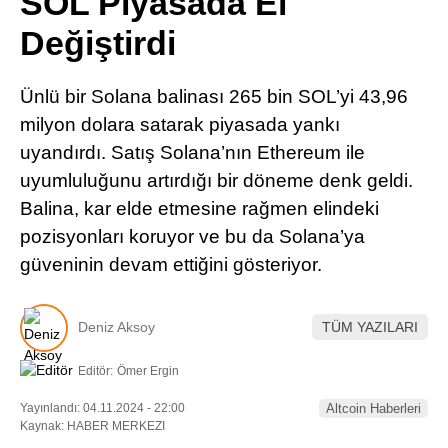
SOL Piyasada El
Pinterest
Değiştirdi
LinkedIn
Ünlü bir Solana balinası 265 bin SOL’yi 43,96
milyon dolara satarak piyasada yankı
Telegram
uyandırdı. Satış Solana’nın Ethereum ile
uyumluluğunu artırdığı bir döneme denk geldi.
Balina, kar elde etmesine rağmen elindeki
pozisyonları koruyor ve bu da Solana’ya
güveninin devam ettiğini gösteriyor.
Deniz Aksoy
TÜM YAZILARI
Editör:
Ömer Ergin
Yayınlandı: 04.11.2024 - 22:00
Altcoin Haberleri
Kaynak: HABER MERKEZI