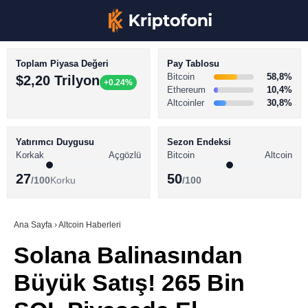
Toplam Piyasa Değeri
Pay Tablosu
Bitcoin
58,8%
$2,20 Trilyon
+0.24%
Ethereum
10,4%
Altcoinler
30,8%
KRİPTO PARA HABERLERİ
Facebook
BİTCOİN HABERLERİ
Yatırımcı Duygusu
Sezon Endeksi
Korkak
Açgözlü
Bitcoin
Altcoin
ALTCOİN HABERLERİ
27
50
/100
Korku
/100
AKADEMİ
Instagram
SÖZLÜK
Ana Sayfa
›
Altcoin Haberleri
Solana Balinasından
Youtube
Büyük Satış! 265 Bin
TikTok