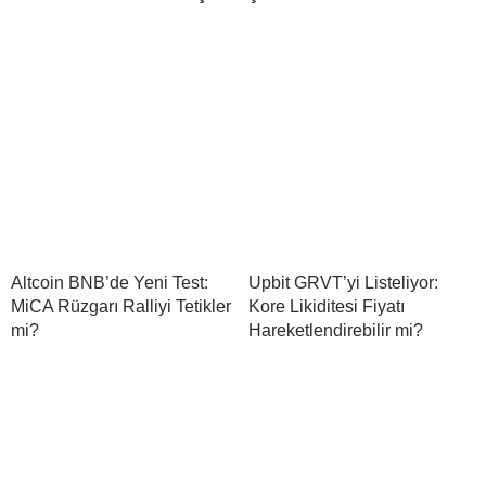
Altcoin BNB’de Yeni Test:
Upbit GRVT’yi Listeliyor:
MiCA Rüzgarı Ralliyi Tetikler
Kore Likiditesi Fiyatı
mi?
Hareketlendirebilir mi?