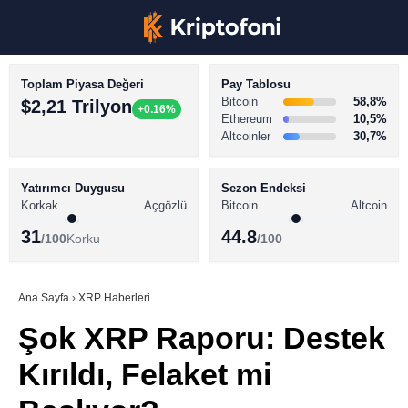
Toplam Piyasa Değeri
Pay Tablosu
Bitcoin
58,8%
$2,21 Trilyon
+0.16%
Ethereum
10,5%
Altcoinler
30,7%
KRİPTO PARA HABERLERİ
Facebook
BİTCOİN HABERLERİ
Yatırımcı Duygusu
Sezon Endeksi
Korkak
Açgözlü
Bitcoin
Altcoin
ALTCOİN HABERLERİ
31
44.8
/100
Korku
/100
AKADEMİ
Instagram
SÖZLÜK
Ana Sayfa
›
XRP Haberleri
Şok XRP Raporu: Destek
Youtube
Kırıldı, Felaket mi
TikTok