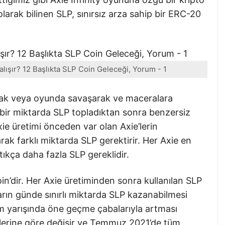
arak bilinen SLP, sınırsız arza sahip bir ERC-20
lışır? 12 Başlıkta SLP Coin Geleceği, Yorum - 1
rak veya oyunda savaşarak ve maceralara
li bir miktarda SLP topladıktan sonra benzersiz
xie üretimi önceden var olan Axie’lerin
rak farklı miktarda SLP gerektirir. Her Axie en
rttıkça daha fazla SLP gereklidir.
n’dir. Her Axie üretiminden sonra kullanılan SLP
arın günde sınırlı miktarda SLP kazanabilmesi
im yarışında öne geçme çabalarıyla artması
üçlerine göre değişir ve Temmuz 2021’de tüm