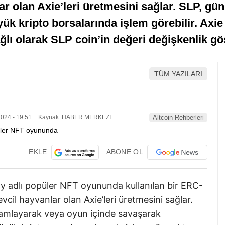
lar olan Axie’leri üretmesini sağlar. SLP, gün
yük kripto borsalarında işlem görebilir. Axie 
lı olarak SLP coin’in değeri değişkenlik gö
TÜM YAZILARI
024 - 19:51
Kaynak: HABER MERKEZI
Altcoin Rehberleri
EKLE
ABONE OL
ity adlı popüler NFT oyununda kullanılan bir ERC-
evcil hayvanlar olan Axie’leri üretmesini sağlar.
mamlayarak veya oyun içinde savaşarak