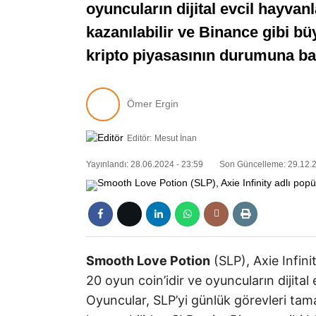
oyuncuların dijital evcil hayvan
kazanılabilir ve Binance gibi bü
kripto piyasasının durumuna bağ
Ömer Ergin
Editör:
Mesut İnan
Yayınlandı: 28.06.2024 - 23:59
Son Güncelleme: 29.12.2
Smooth Love Potion
(SLP), Axie Infin
20 oyun coin’idir ve oyuncuların dijital 
Oyuncular, SLP’yi günlük görevleri ta