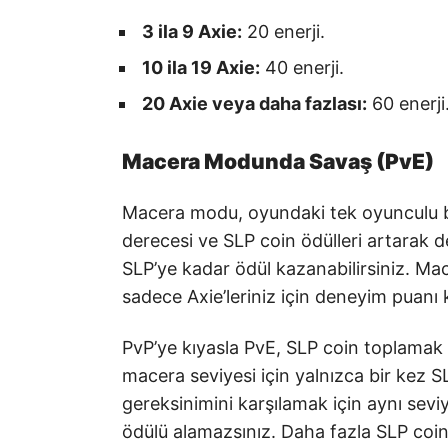
3 ila 9 Axie:
20 enerji.
10 ila 19 Axie:
40 enerji.
20 Axie veya daha fazlası:
60 enerji
Macera Modunda Savaş (PvE)
Macera modu, oyundaki tek oyunculu b
derecesi ve SLP coin ödülleri artarak
SLP’ye kadar ödül kazanabilirsiniz. M
sadece Axie’leriniz için deneyim puanı 
PvP’ye kıyasla PvE, SLP coin toplamak
macera seviyesi için yalnızca bir kez S
gereksinimini karşılamak için aynı sevi
ödülü alamazsınız. Daha fazla SLP coin 