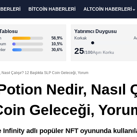
ABERLERİ
BİTCOİN HABERLERİ
ALTCOİN HABERLERİ
Tablosu
Yatırımcı Duygusu
n
58,9%
Korkak
A
eum
10,5%
25
nler
30,6%
/100
Aşırı Korku
 Nasıl Çalışır? 12 Başlıkta SLP Coin Geleceği, Yorum
tion Nedir, Nasıl Ç
Coin Geleceği, Yoru
Infinity adlı popüler NFT oyununda kullanıl