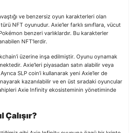
 savaştığı ve benzersiz oyun karakterleri olan
 türü NFT oyunudur. Axie’ler farklı sınıflara, vücut
 Pokémon benzeri varlıklardır. Bu karakterler
nabilen NFT’lerdir.
kchain’i üzerine inşa edilmiştir. Oyunu oynamak
ektedir. Axie’leri piyasadan satın alabilir veya
Ayrıca SLP coin’i kullanarak yeni Axie’ler de
oynayarak kazanılabilir ve en üst sıradaki oyuncular
sahipleri Axie Infinity ekosisteminin yönetiminde
l Çalışır?
iğimiz gibi Axie Infinity oyununa özgü bir kripto