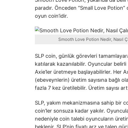
paradır. Önceden “Small Love Potion” ol
oyun coin’idir.
Smooth Love Potion Nedir, Nasıl Ça
SLP coin, günlük görevleri tamamlaya
katılarak kazanılabilir. Oyuncular belir
Axie’ler üretmeye başlayabilirler. Her A
(ebeveynlerin) üretim sayısına bağlı ola
fazla 7 kez üretilebilir. Üretim sayısı a
SLP, yakım mekanizmasına sahip bir coi
coin’ler sonsuza kadar yakılır. Oyuncul
nedeniyle coin talebi oyuncuların üret
beklenir. SLP’nin fiyatı arz ve talep g