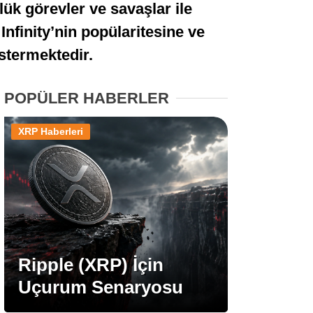
lük görevler ve savaşlar ile
Stablecoin Haberleri
Infinity’nin popülaritesine ve
stermektedir.
Facebook
POPÜLER HABERLER
XRP Haberleri
Instagram
Youtube
TikTok
Ripple (XRP) İçin
Uçurum Senaryosu
Pinterest