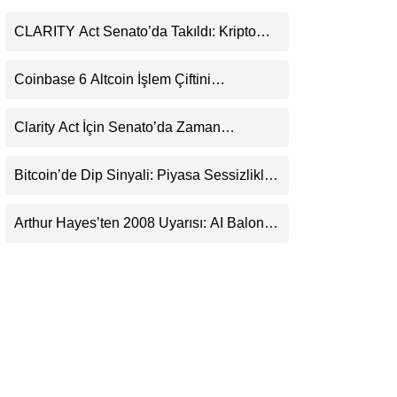
LinkedIn
CLARITY Act Senato’da Takıldı: Kripto
Para Piyasası 2027’yi Fiyatlıyor
Telegram
Coinbase 6 Altcoin İşlem Çiftini
Durduracak
Clarity Act İçin Senato’da Zaman
Daralıyor
Bitcoin’de Dip Sinyali: Piyasa Sessizlikle
Sıkışıyor
Arthur Hayes’ten 2008 Uyarısı: AI Balonu
Bitcoin’i Nasıl Besleyebilir?