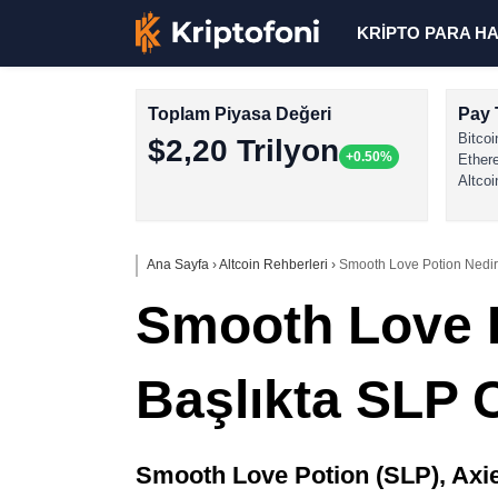
KRİPTO PARA H
Toplam Piyasa Değeri
Pay 
Bitcoi
$2,20 Trilyon
+0.50%
Ether
Altcoi
Ana Sayfa
›
Altcoin Rehberleri
›
Smooth Love Potion Nedir,
Smooth Love Po
Başlıkta SLP 
Smooth Love Potion (SLP), Axie 