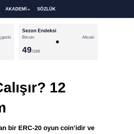
AKADEMİ
SÖZLÜK
Sezon Endeksi
çgözlü
Bitcoin
Altcoin
49
/100
Kripto Para Haberleri
Bitcoin Haberleri
alışır? 12
Altcoin Haberleri
Ethereum Haberleri
m
Solana Haberleri
XRP Haberleri
an bir ERC-20 oyun coin’idir ve
Memecoin Haberleri