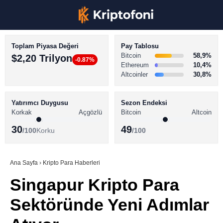
Toplam Piyasa Değeri
Pay Tablosu
Bitcoin
58,9%
$2,20 Trilyon
-0.87%
Ethereum
10,4%
Altcoinler
30,8%
KRİPTO PARA HABERLERİ
Facebook
BİTCOİN HABERLERİ
Yatırımcı Duygusu
Sezon Endeksi
Korkak
Açgözlü
Bitcoin
Altcoin
ALTCOİN HABERLERİ
30
49
/100
Korku
/100
AKADEMİ
Instagram
SÖZLÜK
Ana Sayfa
›
Kripto Para Haberleri
Singapur Kripto Para
Youtube
Sektöründe Yeni Adımlar
TikTok