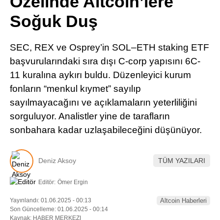
Özelinde Altcoin’lere
Pinterest
Soğuk Duş
LinkedIn
SEC, REX ve Osprey’in SOL–ETH staking ETF
başvurularındaki sıra dışı C-corp yapısını 6C-
Telegram
11 kuralına aykırı buldu. Düzenleyici kurum
fonların “menkul kıymet” sayılıp
sayılmayacağını ve açıklamaların yeterliliğini
sorguluyor. Analistler yine de tarafların
sonbahara kadar uzlaşabileceğini düşünüyor.
Deniz Aksoy
TÜM YAZILARI
Editör:
Ömer Ergin
Yayınlandı: 01.06.2025 - 00:13
Altcoin Haberleri
Son Güncelleme: 01.06.2025 - 00:14
Kaynak: HABER MERKEZI