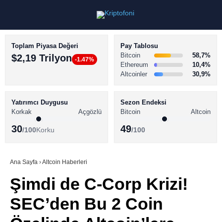
Toplam Piyasa Değeri
Pay Tablosu
Bitcoin
58,7%
$2,19 Trilyon
-1.47%
Ethereum
10,4%
Altcoinler
30,9%
KRİPTO PARA HABERLERİ
Facebook
BİTCOİN HABERLERİ
Yatırımcı Duygusu
Sezon Endeksi
Korkak
Açgözlü
Bitcoin
Altcoin
ALTCOİN HABERLERİ
30
49
/100
Korku
/100
AKADEMİ
Instagram
SÖZLÜK
Ana Sayfa
›
Altcoin Haberleri
Şimdi de C-Corp Krizi!
Youtube
SEC’den Bu 2 Coin
TikTok