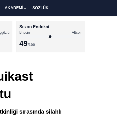
AKADEMİ
SÖZLÜK
Sezon Endeksi
çgözlü
Bitcoin
Altcoin
49
/100
Kripto Para Haberleri
Bitcoin Haberleri
uikast
Altcoin Haberleri
Ethereum Haberleri
tu
Solana Haberleri
XRP Haberleri
nliği sırasında silahlı
Memecoin Haberleri