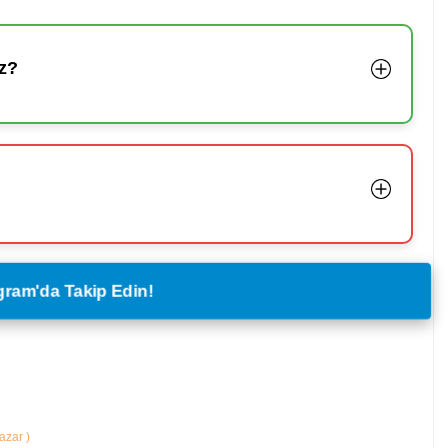
z?
legram'da Takip Edin!
Yazar
)