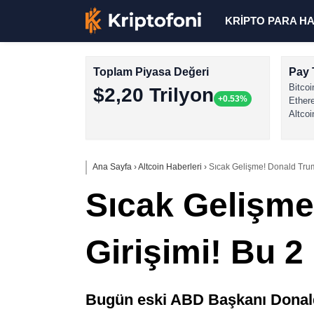
KRİPTO PARA H
Toplam Piyasa Değeri
Pay 
Bitcoi
$2,20 Trilyon
+0.53%
Ether
Altcoi
Ana Sayfa
›
Altcoin Haberleri
›
Sıcak Gelişme! Donald Trum
Sıcak Gelişme
Girişimi! Bu 
Bugün eski ABD Başkanı Donald 