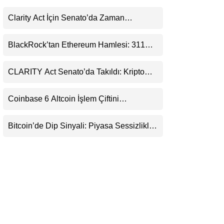
LinkedIn
Clarity Act İçin Senato’da Zaman
Daralıyor
Telegram
BlackRock’tan Ethereum Hamlesi: 311
Milyar Dolarlık Nakit Serisi Zincire Taşındı
CLARITY Act Senato’da Takıldı: Kripto
Para Piyasası 2027’yi Fiyatlıyor
Coinbase 6 Altcoin İşlem Çiftini
Durduracak
Bitcoin’de Dip Sinyali: Piyasa Sessizlikle
Sıkışıyor