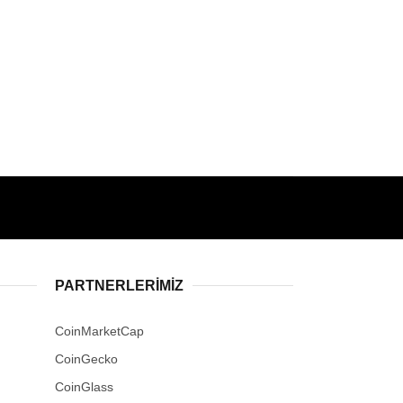
PARTNERLERIMIZ
CoinMarketCap
CoinGecko
CoinGlass