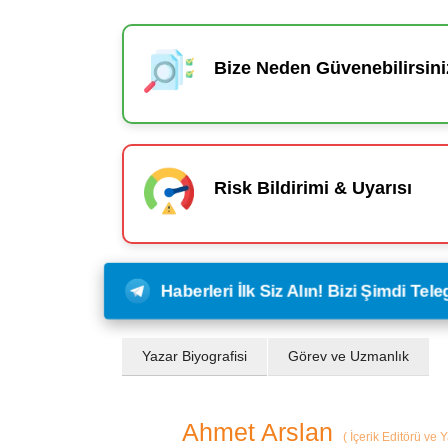
Bize Neden Güvenebilirsini
Risk Bildirimi & Uyarısı
Haberleri İlk Siz Alın! Bizi Şimdi Te
Yazar Biyografisi
Görev ve Uzmanlık
Ahmet Arslan
(
İçerik Editörü ve 