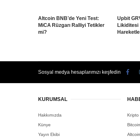
Altcoin BNB’de Yeni Test:
Upbit GRV
MiCA Rüzgarı Ralliyi Tetikler
Likiditesi
mi?
Hareketle
Sosyal medya hesaplarımızı keşfedin
KURUMSAL
HAB
Hakkımızda
Kripto
Künye
Bitcoi
Yayın Ekibi
Altcoi