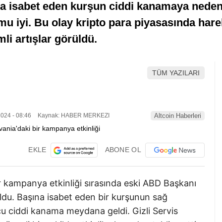
ına isabet eden kurşun ciddi kanamaya neden
u iyi. Bu olay kripto para piyasasında hareket
i artışlar görüldü.
TÜM YAZILARI
024 - 08:46
Kaynak: HABER MERKEZI
Altcoin Haberleri
EKLE
ABONE OL
 kampanya etkinliği sırasında eski ABD Başkanı
oldu. Başına isabet eden bir kurşunun sağ
u ciddi kanama meydana geldi. Gizli Servis