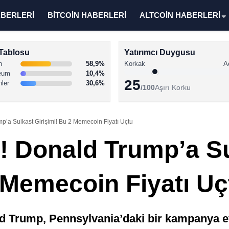
ABERLERİ
BİTCOİN HABERLERİ
ALTCOİN HABERLERİ
Tablosu
Yatırımcı Duygusu
n
58,9%
Korkak
A
eum
10,4%
25
nler
30,6%
/100
Aşırı Korku
p’a Suikast Girişimi! Bu 2 Memecoin Fiyatı Uçtu
! Donald Trump’a S
2 Memecoin Fiyatı Uç
Trump, Pennsylvania’daki bir kampanya etki