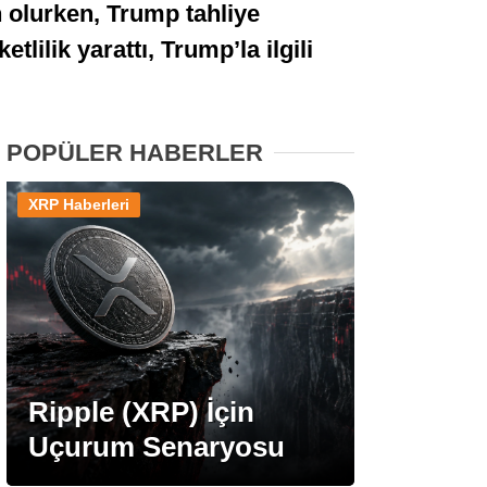
 olurken, Trump tahliye
Stablecoin Haberleri
lilik yarattı, Trump’la ilgili
Facebook
POPÜLER HABERLER
XRP Haberleri
Instagram
Youtube
TikTok
Ripple (XRP) İçin
Uçurum Senaryosu
Pinterest