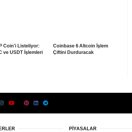
 Coin’i Listeliyor:
Coinbase 6 Altcoin İşlem
 ve USDT İşlemleri
Çiftini Durduracak
ERLER
PIYASALAR