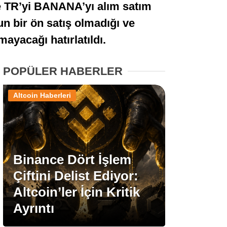
nce TR’yi BANANA’yı alım satım
Stablecoin Haberleri
un bir ön satış olmadığı ve
ayacağı hatırlatıldı.
Facebook
POPÜLER HABERLER
Altcoin Haberleri
Instagram
Youtube
Binance Dört İşlem
Çiftini Delist Ediyor:
TikTok
Altcoin’ler İçin Kritik
Ayrıntı
Pinterest