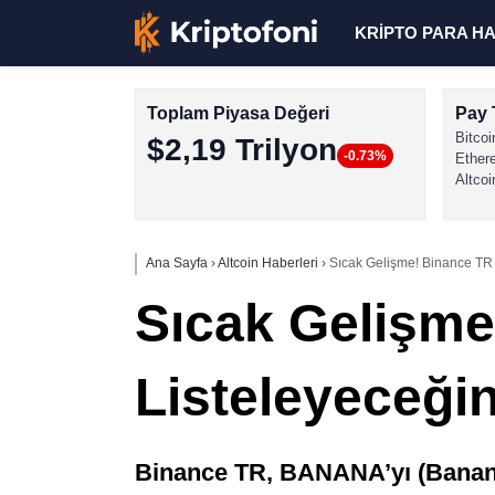
KRİPTO PARA H
Toplam Piyasa Değeri
Pay 
Bitcoi
$2,19 Trilyon
-0.73%
Ether
Altcoi
Ana Sayfa
›
Altcoin Haberleri
›
Sıcak Gelişme! Binance TR B
Sıcak Gelişme
Listeleyeceğin
Binance TR, BANANA’yı (Banana