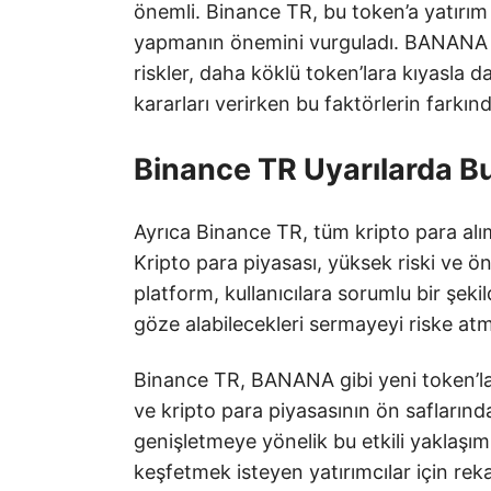
önemli. Binance TR, bu token’a yatır
yapmanın önemini vurguladı. BANANA gibi 
riskler, daha köklü token’lara kıyasla d
kararları verirken bu faktörlerin farkınd
Binance TR Uyarılarda B
Ayrıca Binance TR, tüm kripto para alım 
Kripto para piyasası, yüksek riski ve ön
platform, kullanıcılara sorumlu bir şek
göze alabilecekleri sermayeyi riske atma
Binance TR, BANANA gibi yeni token’ları
ve kripto para piyasasının ön saflarında 
genişletmeye yönelik bu etkili yaklaşım,
keşfetmek isteyen yatırımcılar için re