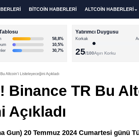
ABERLERİ
BİTCOİN HABERLERİ
ALTCOİN HABERLERİ
Tablosu
Yatırımcı Duygusu
n
58,8%
Korkak
A
eum
10,5%
25
nler
30,7%
/100
Aşırı Korku
u Altcoin’i Listeleyeceğini Açıkladı
! Binance TR Bu Alt
i Açıkladı
 Gun) 20 Temmuz 2024 Cumartesi günü Türk