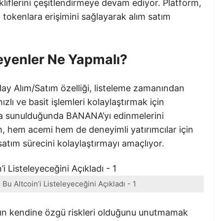
ekliflerini çeşitlendirmeye devam ediyor. Platform,
n tokenlara erişimini sağlayarak alım satım
eyenler Ne Yapmalı?
ay Alım/Satım özelliği, listeleme zamanından
zlı ve basit işlemleri kolaylaştırmak için
nıma sunulduğunda BANANA’yı edinmelerini
şım, hem acemi hem de deneyimli yatırımcılar için
atım sürecini kolaylaştırmayı amaçlıyor.
u Altcoin’i Listeleyeceğini Açıkladı - 1
nın kendine özgü riskleri olduğunu unutmamak