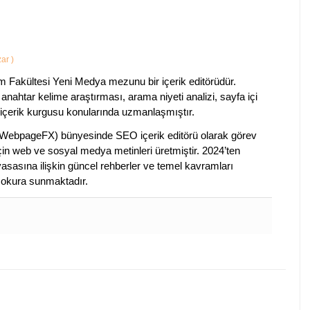
zar
)
im Fakültesi Yeni Medya mezunu bir içerik editörüdür.
anahtar kelime araştırması, arama niyeti analizi, sayfa içi
 içerik kurgusu konularında uzmanlaşmıştır.
ebpageFX) bünyesinde SEO içerik editörü olarak görev
çin web ve sosyal medya metinleri üretmiştir. 2024’ten
piyasasına ilişkin güncel rehberler ve temel kavramları
e okura sunmaktadır.