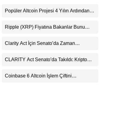
LinkedIn
Popüler Altcoin Projesi 4 Yılın Ardından
Kapanıyor: Kullanıcılara 21 Ağustos
Telegram
Uyarısı
Ripple (XRP) Fiyatına Bakanlar Bunu
Kaçırıyor: Evernorth’tan Dikkat Çeken
Uyarı
Clarity Act İçin Senato’da Zaman
Daralıyor
CLARITY Act Senato’da Takıldı: Kripto
Para Piyasası 2027’yi Fiyatlıyor
Coinbase 6 Altcoin İşlem Çiftini
Durduracak