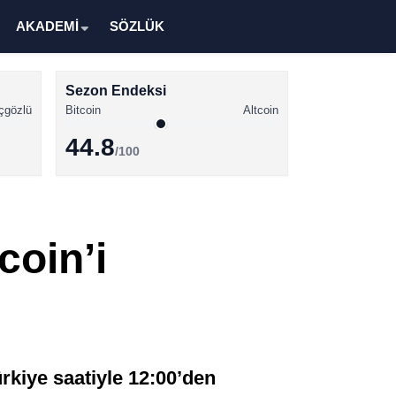
AKADEMİ
SÖZLÜK
Sezon Endeksi
çgözlü
Bitcoin
Altcoin
44.8
/100
Kripto Para Haberleri
Bitcoin Haberleri
coin’i
Altcoin Haberleri
Ethereum Haberleri
Solana Haberleri
XRP Haberleri
iye saatiyle 12:00’den
Memecoin Haberleri