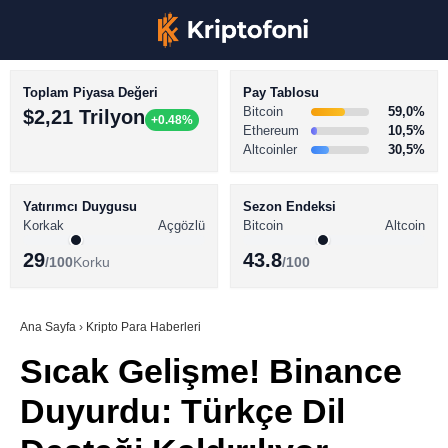
Toplam Piyasa Değeri
Pay Tablosu
Bitcoin
59,0%
$2,21 Trilyon
+0.48%
Ethereum
10,5%
Altcoinler
30,5%
KRİPTO PARA HABERLERİ
Facebook
BİTCOİN HABERLERİ
Yatırımcı Duygusu
Sezon Endeksi
Korkak
Açgözlü
Bitcoin
Altcoin
ALTCOİN HABERLERİ
29
43.8
/100
Korku
/100
AKADEMİ
Instagram
SÖZLÜK
Ana Sayfa
›
Kripto Para Haberleri
Sıcak Gelişme! Binance
Youtube
Duyurdu: Türkçe Dil
TikTok