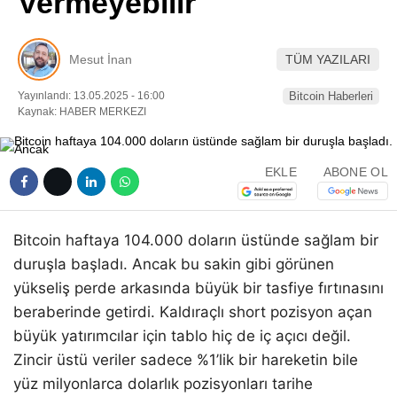
Vermeyebilir
Pinterest
Mesut İnan
TÜM YAZILARI
LinkedIn
Yayınlandı: 13.05.2025 - 16:00
Bitcoin Haberleri
Kaynak: HABER MERKEZI
Telegram
EKLE
ABONE OL
Bitcoin haftaya 104.000 doların üstünde sağlam bir
duruşla başladı. Ancak bu sakin gibi görünen
yükseliş perde arkasında büyük bir tasfiye fırtınasını
beraberinde getirdi. Kaldıraçlı short pozisyon açan
büyük yatırımcılar için tablo hiç de iç açıcı değil.
Zincir üstü veriler sadece %1’lik bir hareketin bile
yüz milyonlarca dolarlık pozisyonları tarihe