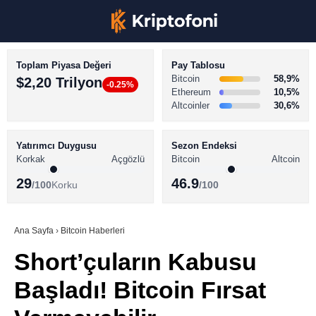
Toplam Piyasa Değeri
Pay Tablosu
Bitcoin
58,9%
$2,20 Trilyon
-0.25%
Ethereum
10,5%
Altcoinler
30,6%
KRİPTO PARA HABERLERİ
Facebook
BİTCOİN HABERLERİ
Yatırımcı Duygusu
Sezon Endeksi
Korkak
Açgözlü
Bitcoin
Altcoin
ALTCOİN HABERLERİ
29
46.9
/100
Korku
/100
AKADEMİ
Instagram
SÖZLÜK
Ana Sayfa
›
Bitcoin Haberleri
Short’çuların Kabusu
Youtube
Başladı! Bitcoin Fırsat
TikTok