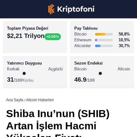
Toplam Piyasa Değeri
Pay Tablosu
Bitcoin
58,8%
$2,21 Trilyon
+0.06%
Ethereum
10,5%
Altcoinler
30,7%
KRİPTO PARA HABERLERİ
Facebook
BİTCOİN HABERLERİ
Yatırımcı Duygusu
Sezon Endeksi
Korkak
Açgözlü
Bitcoin
Altcoin
ALTCOİN HABERLERİ
31
46.9
/100
Korku
/100
AKADEMİ
Instagram
SÖZLÜK
Ana Sayfa
›
Altcoin Haberleri
Shiba Inu’nun (SHIB)
Youtube
Artan İşlem Hacmi
TikTok