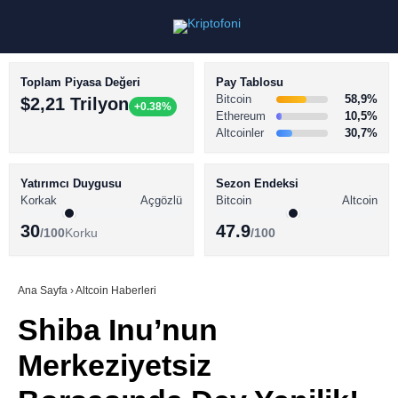
Toplam Piyasa Değeri
Pay Tablosu
Bitcoin
58,9%
$2,21 Trilyon
+0.38%
Ethereum
10,5%
Altcoinler
30,7%
KRİPTO PARA HABERLERİ
Facebook
BİTCOİN HABERLERİ
Yatırımcı Duygusu
Sezon Endeksi
Korkak
Açgözlü
Bitcoin
Altcoin
ALTCOİN HABERLERİ
30
47.9
/100
Korku
/100
AKADEMİ
Instagram
SÖZLÜK
Ana Sayfa
›
Altcoin Haberleri
Shiba Inu’nun
Youtube
Merkeziyetsiz
TikTok