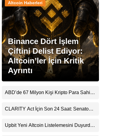
Altcoin Haberleri
Stablecoin Haberleri
Binance Dört İşlem
Facebook
Çiftini Delist Ediyor:
Altcoin’ler İçin Kritik
Ayrıntı
Instagram
Youtube
ABD’de 67 Milyon Kişi Kripto Para Sahibi:
Ripple’dan “Eski Algılar Yıkıldı” Mesajı
TikTok
CLARITY Act İçin Son 24 Saat: Senato
Matematiği Kripto Para Piyasasının
Beklentisini Bozabilir
Pinterest
Upbit Yeni Altcoin Listelemesini Duyurdu:
KRW, BTC ve USDT Paritelerinde İşlem