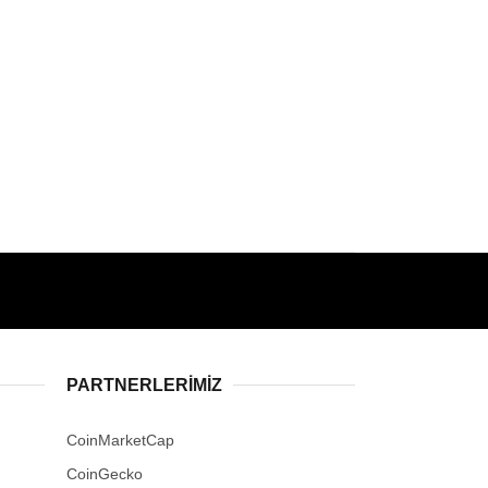
PARTNERLERIMIZ
CoinMarketCap
CoinGecko