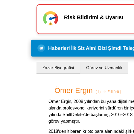
Risk Bildirimi & Uyarısı
Haberleri İlk Siz Alın! Bizi Şimdi Te
Yazar Biyografisi
Görev ve Uzmanlık
Ömer Ergin
(
İçerik Editörü
)
Ömer Ergin, 2008 yılından bu yana dijital me
alanda profesyonel kariyerini sürdüren bir iç
yılında ShiftDelete’de başlamış, 2016–2018 y
görev yapmıştır.
2018’den itibaren kripto para alanındaki şi