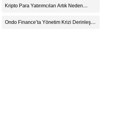
Görecek
Kripto Para Yatırımcıları Artık Neden
LinkedIn
Evlerinde Hedef Alınıyor?
Ondo Finance’ta Yönetim Krizi Derinleşti:
Telegram
Milyarlarca Dolarlık Tokenizasyon Devinin
Kontrolü Mahkemeye Taşındı