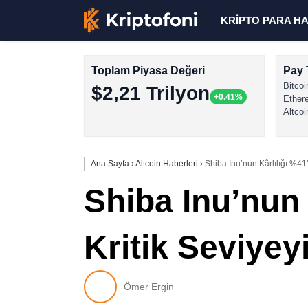
KRİPTO PARA H
Toplam Piyasa Değeri
Pay 
Bitcoi
$2,21 Trilyon
+0.41%
Ether
Altcoi
Ana Sayfa
›
Altcoin Haberleri
›
Shiba Inu’nun Kârlılığı %41’
Shiba Inu’nun 
Kritik Seviyey
Ömer Ergin