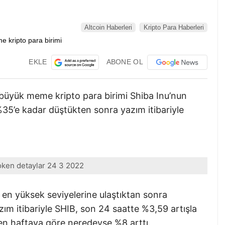
Altcoin Haberleri
Kripto Para Haberleri
EKLE
ABONE OL
n büyük meme kripto para birimi Shiba Inu’nun
 %35’e kadar düştükten sonra yazım itibariyle
token detaylar 24 3 2022
 en yüksek seviyelerine ulaştıktan sonra
m itibariyle SHIB, son 24 saatte %3,59 artışla
çen haftaya göre neredeyse %8 arttı.