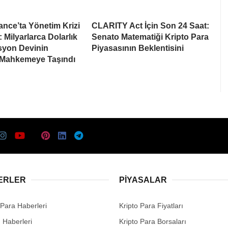
nce’ta Yönetim Krizi
CLARITY Act İçin Son 24 Saat:
: Milyarlarca Dolarlık
Senato Matematiği Kripto Para
syon Devinin
Piyasasının Beklentisini
 Mahkemeye Taşındı
ERLER
PIYASALAR
 Para Haberleri
Kripto Para Fiyatları
n Haberleri
Kripto Para Borsaları