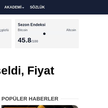
AKADEMİ
SÖZLÜK
Sezon Endeksi
çgözlü
Bitcoin
Altcoin
45.8
/100
Kripto Para Haberleri
Bitcoin Haberleri
eldi, Fiyat
Altcoin Haberleri
Ethereum Haberleri
Solana Haberleri
POPÜLER HABERLER
XRP Haberleri
Memecoin Haberleri