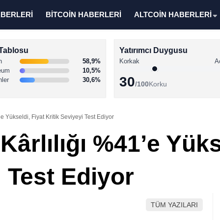
ABERLERİ
BİTCOİN HABERLERİ
ALTCOİN HABERLERİ
Tablosu
Yatırımcı Duygusu
n
58,9%
Korkak
A
eum
10,5%
30
nler
30,6%
/100
Korku
e Yükseldi, Fiyat Kritik Seviyeyi Test Ediyor
Kârlılığı %41’e Yüks
i Test Ediyor
TÜM YAZILARI