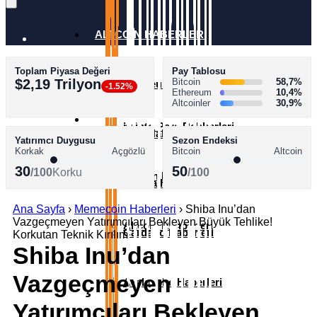
ALTCOİN HABERLERİ
Toplam Piyasa Değeri
Pay Tablosu
AKADEMİ
$2,19 Trilyon
Bitcoin
58,7%
Ethereum Haberleri
-1.52%
Ethereum
10,4%
Altcoinler
30,9%
SÖZLÜK
Kripto Para Rehberleri
XRP Haberleri
Yatırımcı Duygusu
Sezon Endeksi
Korkak
Açgözlü
Bitcoin
Altcoin
30
50
/100
Korku
/100
Bitcoin Rehberleri
Solana Haberleri
Ana Sayfa
›
Memecoin Haberleri
›
Shiba Inu’dan
Vazgeçmeyen Yatırımcıları Bekleyen Büyük Tehlike!
Altcoin Rehberleri
Cardano Haberleri
Korkutan Teknik Kırılım
Shiba Inu’dan
Vazgeçmeyen
Avalanche Haberleri
Yatırımcıları Bekleyen