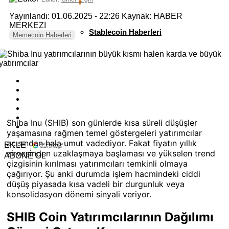
Yayınlandı: 01.06.2025 - 22:26
Kaynak: HABER
MERKEZI
Stablecoin Haberleri
Memecoin Haberleri
Shiba Inu (SHIB) son günlerde kısa süreli düşüşler
yaşamasına rağmen temel göstergeleri yatırımcılar
açısından hala umut vadediyor. Fakat fiyatın yıllık
EKLE
zirvesinden uzaklaşmaya başlaması ve yükselen trend
ABONE OL
çizgisinin kırılması yatırımcıları temkinli olmaya
çağırıyor. Şu anki durumda işlem hacmindeki ciddi
düşüş piyasada kısa vadeli bir durgunluk veya
konsolidasyon dönemi sinyali veriyor.
SHIB Coin Yatırımcılarının Dağılımı