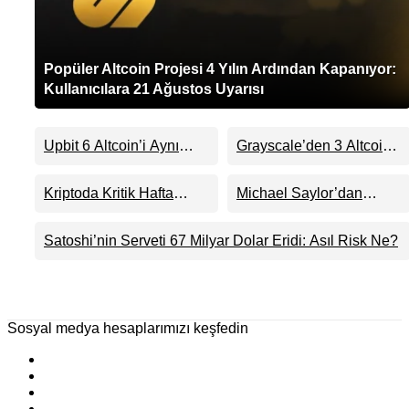
Popüler Altcoin Projesi 4 Yılın Ardından Kapanıyor:
Kullanıcılara 21 Ağustos Uyarısı
Upbit 6 Altcoin’i Aynı
Grayscale’den 3 Altcoin
Anda Listeliyor
ETF’sinde Sürpriz Karar:
ADA, HBAR ve DOT İçin
Kriptoda Kritik Hafta
Michael Saylor’dan
Ne Anlama Geliyor?
Başlıyor: İşte Gün Gün
Bitcoin Sinyali: Strategy
Yaşanacaklar
Yeniden Alıma mı
Satoshi’nin Serveti 67 Milyar Dolar Eridi: Asıl Risk Ne?
Hazırlanıyor?
Sosyal medya hesaplarımızı keşfedin