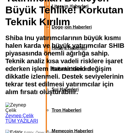
Litecoin Haberleri
Büyük Tehlike! Korkutan
Teknik Kırılım
Dogecoin Haberleri
Shiba Inu yatırımcılarının büyük kısmı
halen karda ve büyük yatırımcılar SHIB
Hedera Haberleri
piyasasında önemli ağırlığa sahip.
Teknik analiz kısa vadeli risklere işaret
ederken işlem hacmindeki değişim
Polkadot Haberleri
dikkatle izlenmeli. Destek seviyelerinin
tekrar test edilmesi yatırımcılar için
Sui Haberleri
alım fırsatı oluşturabilir.
Tron Haberleri
Zeynep Çelik
TÜM YAZILARI
Memecoin Haberleri
Editör:
Ömer Ergin