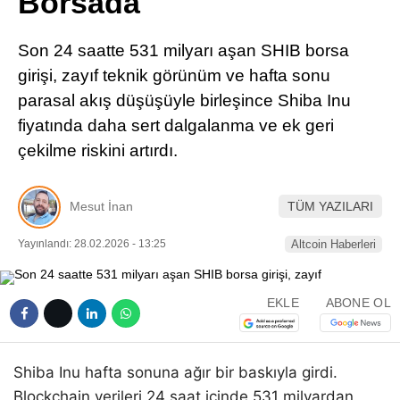
Borsada
Pinterest
Son 24 saatte 531 milyarı aşan SHIB borsa
LinkedIn
girişi, zayıf teknik görünüm ve hafta sonu
parasal akış düşüşüyle birleşince Shiba Inu
Telegram
fiyatında daha sert dalgalanma ve ek geri
çekilme riskini artırdı.
Mesut İnan
TÜM YAZILARI
Yayınlandı: 28.02.2026 - 13:25
Altcoin Haberleri
EKLE
ABONE OL
Shiba Inu hafta sonuna ağır bir baskıyla girdi.
Blockchain verileri 24 saat içinde 531 milyardan