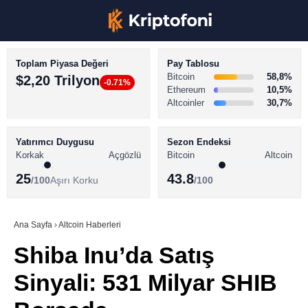
Toplam Piyasa Değeri
Pay Tablosu
Bitcoin
58,8%
$2,20 Trilyon
-0.71%
Ethereum
10,5%
Altcoinler
30,7%
KRİPTO PARA HABERLERİ
Facebook
BİTCOİN HABERLERİ
Yatırımcı Duygusu
Sezon Endeksi
Korkak
Açgözlü
Bitcoin
Altcoin
ALTCOİN HABERLERİ
25
43.8
/100
Aşırı Korku
/100
AKADEMİ
Instagram
SÖZLÜK
Ana Sayfa
›
Altcoin Haberleri
Shiba Inu’da Satış
Youtube
Sinyali: 531 Milyar SHIB
TikTok