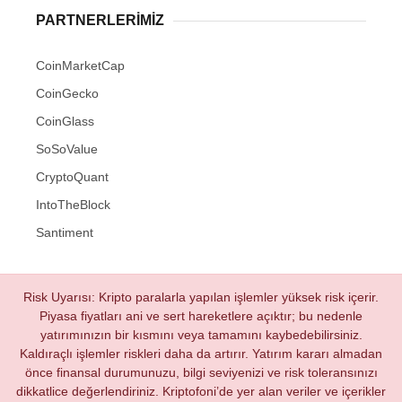
PARTNERLERIMIZ
CoinMarketCap
CoinGecko
CoinGlass
SoSoValue
CryptoQuant
IntoTheBlock
Santiment
Risk Uyarısı: Kripto paralarla yapılan işlemler yüksek risk içerir.
Piyasa fiyatları ani ve sert hareketlere açıktır; bu nedenle
yatırımınızın bir kısmını veya tamamını kaybedebilirsiniz.
Kaldıraçlı işlemler riskleri daha da artırır. Yatırım kararı almadan
önce finansal durumunuzu, bilgi seviyenizi ve risk toleransınızı
dikkatlice değerlendiriniz. Kriptofoni’de yer alan veriler ve içerikler