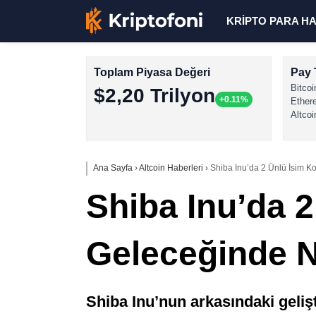
KRİPTO PARA H
Toplam Piyasa Değeri
Pay 
Bitcoi
$2,20 Trilyon
+0.11%
Ether
Altcoi
Ana Sayfa
›
Altcoin Haberleri
›
Shiba Inu’da 2 Ünlü İsim K
Shiba Inu’da 
Geleceğinde N
Shiba Inu’nun arkasındaki gelişti