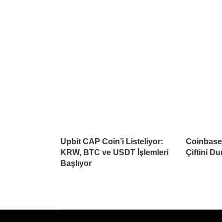
Upbit CAP Coin’i Listeliyor:
Coinbase 
KRW, BTC ve USDT İşlemleri
Çiftini D
Başlıyor