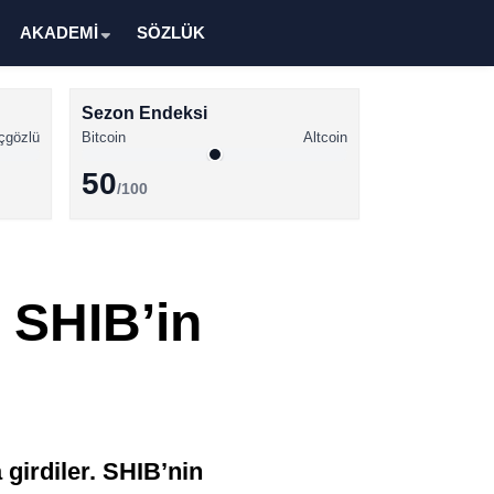
AKADEMİ
SÖZLÜK
Sezon Endeksi
çgözlü
Bitcoin
Altcoin
50
/100
Kripto Para Haberleri
Bitcoin Haberleri
 SHIB’in
Altcoin Haberleri
Ethereum Haberleri
Solana Haberleri
XRP Haberleri
a girdiler. SHIB’nin
Memecoin Haberleri