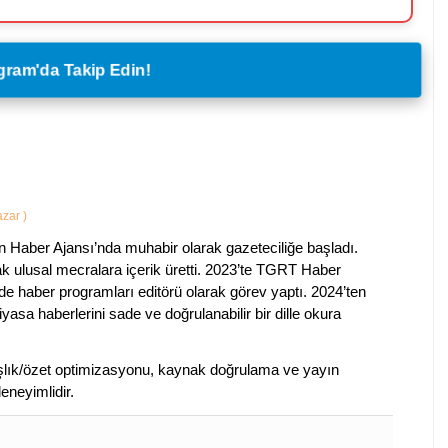
legram'da Takip Edin!
Yazar
)
 Haber Ajansı’nda muhabir olarak gazeteciliğe başladı.
ak ulusal mecralara içerik üretti. 2023’te TGRT Haber
de haber programları editörü olarak görev yaptı. 2024’ten
piyasa haberlerini sade ve doğrulanabilir bir dille okura
 başlık/özet optimizasyonu, kaynak doğrulama ve yayın
eneyimlidir.