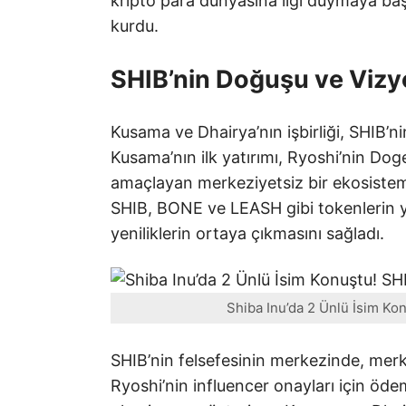
kripto para dünyasına ilgi duymaya başl
kurdu.
SHIB’nin Doğuşu ve Viz
Kusama ve Dhairya’nın işbirliği, SHIB’n
Kusama’nın ilk yatırımı, Ryoshi’nin Doge
amaçlayan merkeziyetsiz bir ekosistem
SHIB, BONE ve LEASH gibi tokenlerin ya
yeniliklerin ortaya çıkmasını sağladı.
Shiba Inu’da 2 Ünlü İsim Ko
SHIB’nin felsefesinin merkezinde, merke
Ryoshi’nin influencer onayları için öd