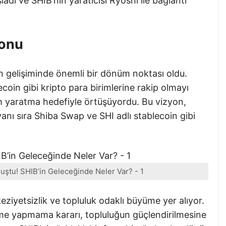
adı ve SHIB’nin yaratıcısı Ryoshi ile bağlantı
yonu
in gelişiminde önemli bir dönüm noktası oldu.
coin gibi kripto para birimlerine rakip olmayı
 yaratma hedefiyle örtüşüyordu. Bu vizyon,
nı sıra Shiba Swap ve SHI adlı stablecoin gibi
nuştu! SHIB’in Geleceğinde Neler Var? - 1
ziyetsizlik ve topluluk odaklı büyüme yer alıyor.
eme yapmama kararı, topluluğun güçlendirilmesine