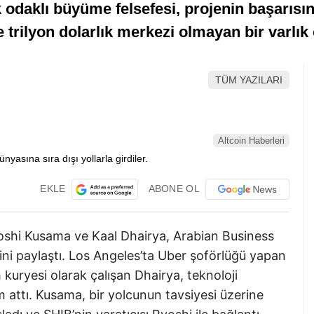
 odaklı büyüme felsefesi, projenin başarısınd
te trilyon dolarlık merkezi olmayan bir varlı
TÜM YAZILARI
Altcoin Haberleri
EKLE
ABONE OL
ytoshi Kusama ve Kaal Dhairya, Arabian Business
erini paylaştı. Los Angeles’ta Uber şoförlüğü yapan
uryesi olarak çalışan Dhairya, teknoloji
 attı. Kusama, bir yolcunun tavsiyesi üzerine