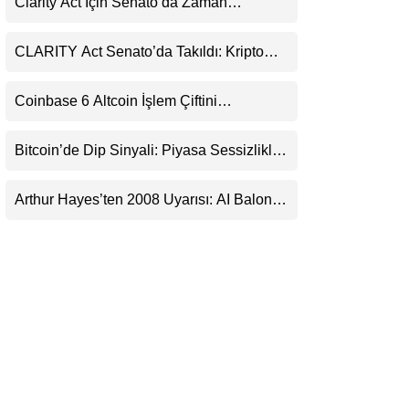
Clarity Act İçin Senato’da Zaman
LinkedIn
Daralıyor
CLARITY Act Senato’da Takıldı: Kripto
Telegram
Para Piyasası 2027’yi Fiyatlıyor
Coinbase 6 Altcoin İşlem Çiftini
Durduracak
Bitcoin’de Dip Sinyali: Piyasa Sessizlikle
Sıkışıyor
Arthur Hayes’ten 2008 Uyarısı: AI Balonu
Bitcoin’i Nasıl Besleyebilir?