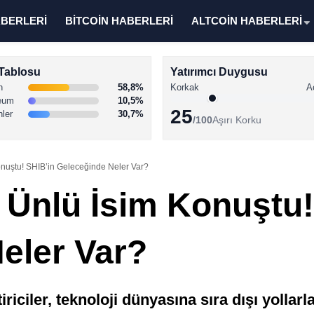
ABERLERİ
BİTCOİN HABERLERİ
ALTCOİN HABERLERİ
Tablosu
Yatırımcı Duygusu
n
58,8%
Korkak
A
eum
10,5%
25
nler
30,7%
/100
Aşırı Korku
onuştu! SHIB’in Geleceğinde Neler Var?
2 Ünlü İsim Konuştu!
eler Var?
riciler, teknoloji dünyasına sıra dışı yollarl