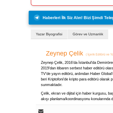
Haberleri İlk Siz Alın! Bizi Şimdi Te
Yazar Biyografisi
Görev ve Uzmanlık
Zeynep Çelik
(
İçerik Editörü ve 
Zeynep Çelik, 2016’da İstanbul’da Demirören
2019’dan itibaren serbest haber editörü olar
TV’de yayın editörü, ardından Haber Global’
beri Kriptofoni’de kripto para editörü olarak 
sunmaktadır.
Çelik, ekran ve dijital için haber kurgusu,
akışı planlama/koordinasyonu konularında d