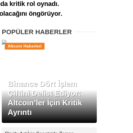
a kritik rol oynadı.
Stablecoin Haberleri
k olacağını öngörüyor.
POPÜLER HABERLER
Facebook
Altcoin Haberleri
Instagram
Binance Dört İşlem
Youtube
Çiftini Delist Ediyor:
Altcoin’ler İçin Kritik
TikTok
Ayrıntı
Pinterest