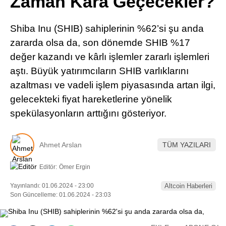
Zaman Kara Geçecekler?
Pinterest
Shiba Inu (SHIB) sahiplerinin %62’si şu anda
LinkedIn
zararda olsa da, son dönemde SHIB %17
değer kazandı ve kârlı işlemler zararlı işlemleri
Telegram
aştı. Büyük yatırımcıların SHIB varlıklarını
azaltması ve vadeli işlem piyasasında artan ilgi,
gelecekteki fiyat hareketlerine yönelik
spekülasyonların arttığını gösteriyor.
Ahmet Arslan
TÜM YAZILARI
Editör:
Ömer Ergin
Yayınlandı: 01.06.2024 - 23:00
Altcoin Haberleri
Son Güncelleme: 01.06.2024 - 23:03