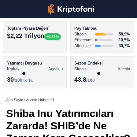
Toplam Piyasa Değeri
Pay Tablosu
Bitcoin
58,9%
$2,22 Trilyon
+0.83%
Ethereum
10,5%
Altcoinler
30,7%
KRİPTO PARA HABERLERİ
Facebook
BİTCOİN HABERLERİ
Yatırımcı Duygusu
Sezon Endeksi
Korkak
Açgözlü
Bitcoin
Altcoin
ALTCOİN HABERLERİ
30
43.8
/100
Korku
/100
AKADEMİ
Instagram
SÖZLÜK
Ana Sayfa
›
Altcoin Haberleri
Shiba Inu Yatırımcıları
Youtube
Zararda! SHIB’de Ne
TikTok