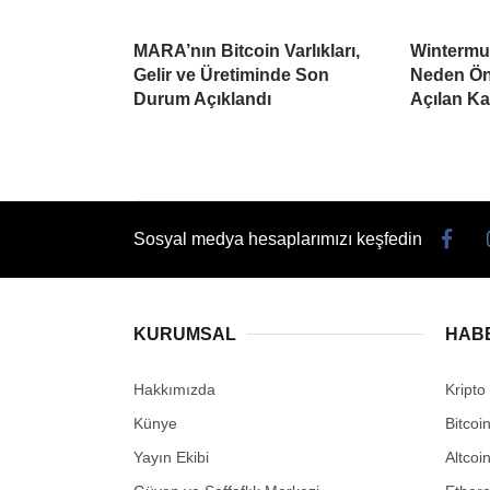
MARA’nın Bitcoin Varlıkları,
Wintermu
Gelir ve Üretiminde Son
Neden Öne
Durum Açıklandı
Açılan K
Sosyal medya hesaplarımızı keşfedin
KURUMSAL
HAB
Hakkımızda
Kripto
Künye
Bitcoi
Yayın Ekibi
Altcoi