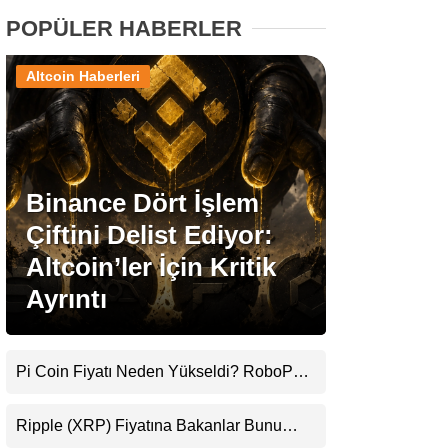
POPÜLER HABERLER
Stablecoin Haberleri
Altcoin Haberleri
Facebook
Binance Dört İşlem
Çiftini Delist Ediyor:
Instagram
Altcoin’ler İçin Kritik
Ayrıntı
Youtube
TikTok
Pi Coin Fiyatı Neden Yükseldi? RoboPay
Ortaklığı ve Güncelleme İyimserliği
Pinterest
Destekledi
Ripple (XRP) Fiyatına Bakanlar Bunu