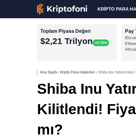
KRİPTO PARA H
Toplam Piyasa Değeri
Pay 
Bitcoi
$2,21 Trilyon
+0.76%
Ether
Altcoi
Ana Sayfa
›
Kripto Para Haberleri
›
Shiba Inu Yatırımcıları
Shiba Inu Yatı
Kilitlendi! Fi
mı?