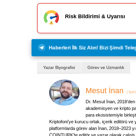
Risk Bildirimi & Uyarısı
Haberleri İlk Siz Alın! Bizi Şimdi Te
Yazar Biyografisi
Görev ve Uzmanlık
Mesut İnan
(
İçer
Dr. Mesut İnan, 2018’den 
akademisyen ve kripto par
para ekosistemiyle birleşt
Kriptofoni’ye kurucu ortak, içerik editörü ve
platformlarda görev alan İnan, 2018–2023 yı
COINTURK’te editör ve yazar olarak çalıştı.