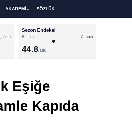
AKADEMİ
SÖZLÜK
Sezon Endeksi
çgözlü
Bitcoin
Altcoin
44.8
/100
Kripto Para Haberleri
Bitcoin Haberleri
uk Eşiğe
Altcoin Haberleri
Ethereum Haberleri
Hamle Kapıda
Solana Haberleri
XRP Haberleri
Memecoin Haberleri