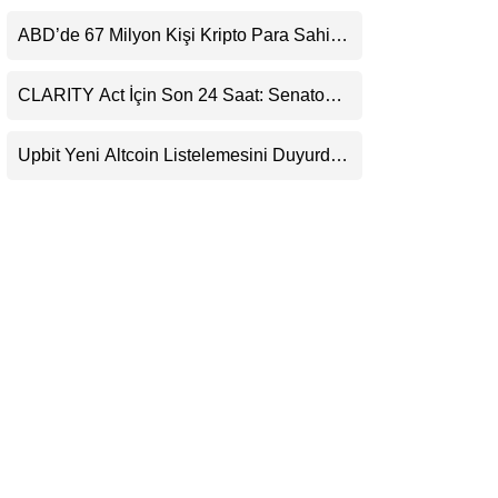
Kaçırıyor: Evernorth’tan Dikkat Çeken
LinkedIn
Uyarı
ABD’de 67 Milyon Kişi Kripto Para Sahibi:
Ripple’dan “Eski Algılar Yıkıldı” Mesajı
Telegram
CLARITY Act İçin Son 24 Saat: Senato
Matematiği Kripto Para Piyasasının
Beklentisini Bozabilir
Upbit Yeni Altcoin Listelemesini Duyurdu:
KRW, BTC ve USDT Paritelerinde İşlem
Görecek