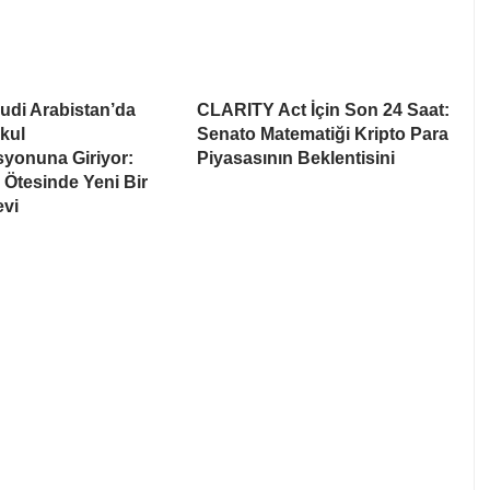
udi Arabistan’da
CLARITY Act İçin Son 24 Saat:
kul
Senato Matematiği Kripto Para
syonuna Giriyor:
Piyasasının Beklentisini
Ötesinde Yeni Bir
evi