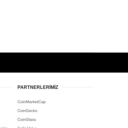
PARTNERLERIMIZ
CoinMarketCap
CoinGecko
CoinGlass