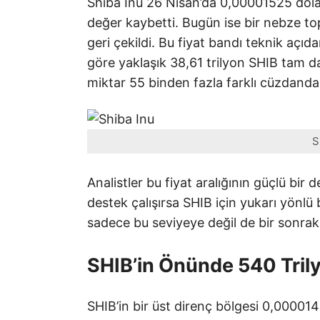
Shiba Inu 26 Nisan’da 0,00001525 dolar
değer kaybetti. Bugün ise bir nebze to
geri çekildi. Bu fiyat bandı teknik açıd
göre yaklaşık 38,61 trilyon SHIB tam d
miktar 55 binden fazla farklı cüzdanda 
S
Analistler bu fiyat aralığının güçlü bi
destek çalışırsa SHIB için yukarı yönlü 
sadece bu seviyeye değil de bir sonraki
SHIB’in Önünde 540 Tril
SHIB’in bir üst direnç bölgesi 0,000014