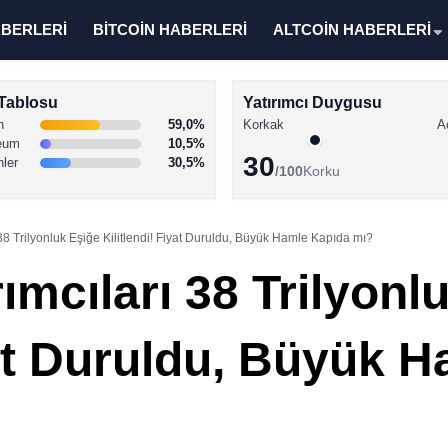
ABERLERİ
BİTCOİN HABERLERİ
ALTCOİN HABERLERİ
Tablosu
Yatırımcı Duygusu
n
59,0%
Korkak
A
eum
10,5%
30
nler
30,5%
/100
Korku
 38 Trilyonluk Eşiğe Kilitlendi! Fiyat Duruldu, Büyük Hamle Kapıda mı?
rımcıları 38 Trilyonl
yat Duruldu, Büyük 