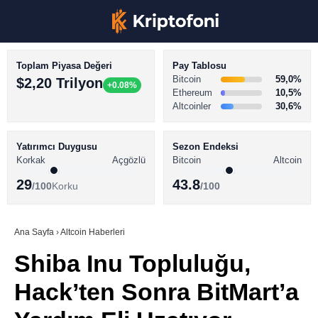
Toplam Piyasa Değeri
Pay Tablosu
Bitcoin
59,0%
$2,20 Trilyon
+0.08%
Ethereum
10,5%
Altcoinler
30,6%
KRİPTO PARA HABERLERİ
Facebook
BİTCOİN HABERLERİ
Yatırımcı Duygusu
Sezon Endeksi
Korkak
Açgözlü
Bitcoin
Altcoin
ALTCOİN HABERLERİ
29
43.8
/100
Korku
/100
AKADEMİ
Instagram
SÖZLÜK
Ana Sayfa
›
Altcoin Haberleri
Shiba Inu Topluluğu,
Youtube
Hack’ten Sonra BitMart’a
TikTok