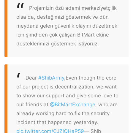
Projemizin özü ademi merkeziyetçilik
olsa da, desteğimizi göstermek ve dün
meydana gelen güvenlik olayını düzeltmek
için şimdiden çok çalışan BitMart ekine
desteklerimizi göstermek istiyoruz.
Dear
#ShibArmy
,
Even though the core
of our project is decentralization, we want
to show our support and give some love to
our friends at
@BitMartExchange
, who are
already working hard to fix the security
incident that happened yesterday.
pic.twitter.com/CJZjQHaP59
— Shib