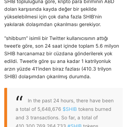
SHIB topluluğuna göre, kripto para biriminin ABD
doları karşısında kayda değer bir şekilde
yükselebilmesi için çok daha fazla SHIB’nin
yakılarak dolaşımdan çıkarılması gerekiyor.
“shibburn” isimli bir Twitter kullanıcısının attığı
tweet’e göre, son 24 saat içinde toplam 5.6 milyon
SHIB harcanamaz bir cüzdana gönderilerek yok
edildi. Tweet’e göre şu ana kadar 1 katrilyonluk
arzın yüzde 41’inden biraz fazlası (410.3 trilyon
SHIB) dolaşımdan çıkarılmış durumda.
In the past 24 hours, there have been
a total of 5,648,676
$SHIB
tokens burned
and 3 transactions. So far, a total of
410,300,769,264,733
#SHIB
tokens