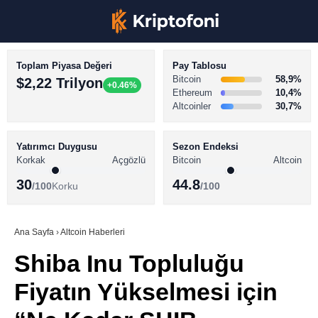
Toplam Piyasa Değeri
Pay Tablosu
Bitcoin
58,9%
$2,22 Trilyon
+0.46%
Ethereum
10,4%
Altcoinler
30,7%
KRİPTO PARA HABERLERİ
Facebook
BİTCOİN HABERLERİ
Yatırımcı Duygusu
Sezon Endeksi
Korkak
Açgözlü
Bitcoin
Altcoin
ALTCOİN HABERLERİ
30
44.8
/100
Korku
/100
AKADEMİ
Instagram
SÖZLÜK
Ana Sayfa
›
Altcoin Haberleri
Shiba Inu Topluluğu
Youtube
Fiyatın Yükselmesi için
TikTok