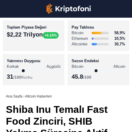
Toplam Piyasa Değeri
Pay Tablosu
Bitcoin
58,9%
$2,22 Trilyon
+0.19%
Ethereum
10,5%
Altcoinler
30,7%
KRİPTO PARA HABERLERİ
Facebook
BİTCOİN HABERLERİ
Yatırımcı Duygusu
Sezon Endeksi
Korkak
Açgözlü
Bitcoin
Altcoin
ALTCOİN HABERLERİ
31
45.8
/100
Korku
/100
AKADEMİ
Instagram
SÖZLÜK
Ana Sayfa
›
Altcoin Haberleri
Shiba Inu Temalı Fast
Youtube
Food Zinciri, SHIB
TikTok