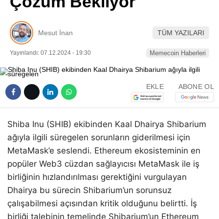
Çözüm Bekliyor
Pinterest
Mesut İnan
TÜM YAZILARI
LinkedIn
Yayınlandı: 07.12.2024 - 19:30
Memecoin Haberleri
Telegram
EKLE
ABONE OL
Shiba Inu (SHIB) ekibinden Kaal Dhairya Shibarium
ağıyla ilgili süregelen sorunların giderilmesi için
MetaMask’e seslendi. Ethereum ekosisteminin en
popüler Web3 cüzdan sağlayıcısı MetaMask ile iş
birliğinin hızlandırılması gerektiğini vurgulayan
Dhairya bu sürecin Shibarium’un sorunsuz
çalışabilmesi açısından kritik olduğunu belirtti. İş
birliği talebinin temelinde Shibarium’un Ethereum