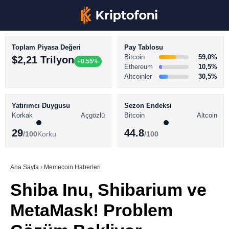
Toplam Piyasa Değeri
Pay Tablosu
Bitcoin
59,0%
$2,21 Trilyon
+0.55%
Ethereum
10,5%
Altcoinler
30,5%
KRİPTO PARA HABERLERİ
Facebook
BİTCOİN HABERLERİ
Yatırımcı Duygusu
Sezon Endeksi
Korkak
Açgözlü
Bitcoin
Altcoin
ALTCOİN HABERLERİ
29
44.8
/100
Korku
/100
AKADEMİ
Instagram
SÖZLÜK
Ana Sayfa
›
Memecoin Haberleri
Shiba Inu, Shibarium ve
Youtube
MetaMask! Problem
TikTok