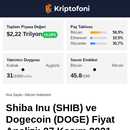
Toplam Piyasa Değeri
Pay Tablosu
Bitcoin
58,9%
$2,22 Trilyon
+0.19%
Ethereum
10,5%
Altcoinler
30,7%
KRİPTO PARA HABERLERİ
Facebook
BİTCOİN HABERLERİ
Yatırımcı Duygusu
Sezon Endeksi
Korkak
Açgözlü
Bitcoin
Altcoin
ALTCOİN HABERLERİ
31
45.8
/100
Korku
/100
AKADEMİ
Instagram
SÖZLÜK
Ana Sayfa
›
Altcoin Haberleri
Shiba Inu (SHIB) ve
Youtube
Dogecoin (DOGE) Fiyat
TikTok