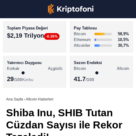
Toplam Piyasa Değeri
Pay Tablosu
Bitcoin
58,9%
$2,19 Trilyon
-0.36%
Ethereum
10,5%
Altcoinler
30,7%
KRİPTO PARA HABERLERİ
Facebook
BİTCOİN HABERLERİ
Yatırımcı Duygusu
Sezon Endeksi
Korkak
Açgözlü
Bitcoin
Altcoin
ALTCOİN HABERLERİ
29
41.7
/100
Korku
/100
AKADEMİ
Instagram
SÖZLÜK
Ana Sayfa
›
Altcoin Haberleri
Shiba Inu, SHIB Tutan
Youtube
Cüzdan Sayısı ile Rekor
TikTok