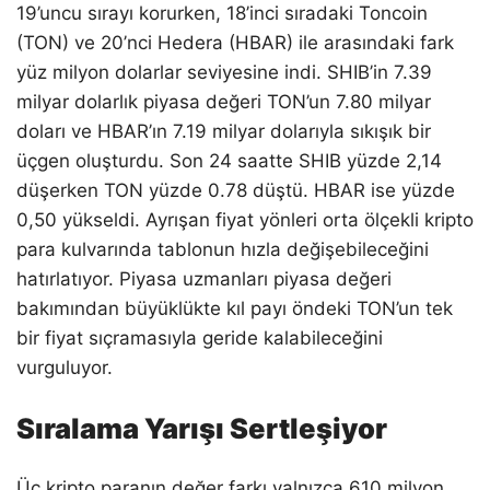
19’uncu sırayı korurken, 18’inci sıradaki Toncoin
(TON) ve 20’nci Hedera (HBAR) ile arasındaki fark
yüz milyon dolarlar seviyesine indi. SHIB’in 7.39
milyar dolarlık piyasa değeri TON’un 7.80 milyar
doları ve HBAR’ın 7.19 milyar dolarıyla sıkışık bir
üçgen oluşturdu. Son 24 saatte SHIB yüzde 2,14
düşerken TON yüzde 0.78 düştü. HBAR ise yüzde
0,50 yükseldi. Ayrışan fiyat yönleri orta ölçekli kripto
para kulvarında tablonun hızla değişebileceğini
hatırlatıyor. Piyasa uzmanları piyasa değeri
bakımından büyüklükte kıl payı öndeki TON’un tek
bir fiyat sıçramasıyla geride kalabileceğini
vurguluyor.
Sıralama Yarışı Sertleşiyor
Üç kripto paranın değer farkı yalnızca 610 milyon