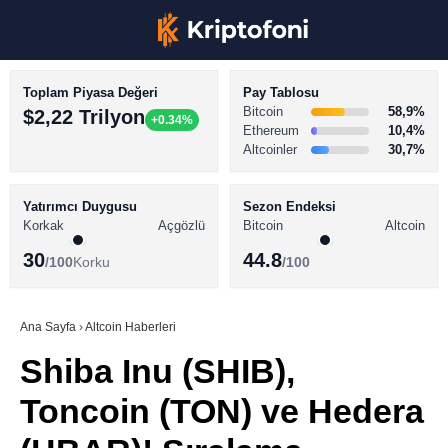
Toplam Piyasa Değeri
Pay Tablosu
Bitcoin
58,9%
$2,22 Trilyon
+0.34%
Ethereum
10,4%
Altcoinler
30,7%
KRİPTO PARA HABERLERİ
Facebook
BİTCOİN HABERLERİ
Yatırımcı Duygusu
Sezon Endeksi
Korkak
Açgözlü
Bitcoin
Altcoin
ALTCOİN HABERLERİ
30
44.8
/100
Korku
/100
AKADEMİ
Instagram
SÖZLÜK
Ana Sayfa
›
Altcoin Haberleri
Shiba Inu (SHIB),
Youtube
Toncoin (TON) ve Hedera
TikTok