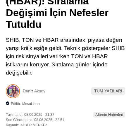
(HBAR)! Sıralama
Pinterest
Değişimi İçin Nefesler
Tutuldu
LinkedIn
SHIB, TON ve HBAR arasındaki piyasa değeri
Telegram
yarışı kritik eşiğe geldi. Teknik göstergeler SHIB
için risk sinyalleri verirken TON ve HBAR
istikrarını koruyor. Sıralama günler içinde
değişebilir.
Deniz Aksoy
TÜM YAZILARI
Editör:
Mesut İnan
Yayınlandı: 08.06.2025 - 21:37
Altcoin Haberleri
Son Güncelleme: 08.06.2025 - 22:51
Kaynak: HABER MERKEZI