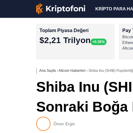
KRİPTO PARA H
Toplam Piyasa Değeri
Pay 
Bitcoi
$2,21 Trilyon
+0.36%
Ether
Altcoi
Ana Sayfa
›
Altcoin Haberleri
›
Shiba Inu (SHIB) Popülerliğ
Shiba Inu (SHI
Sonraki Boğa 
Ömer Ergin