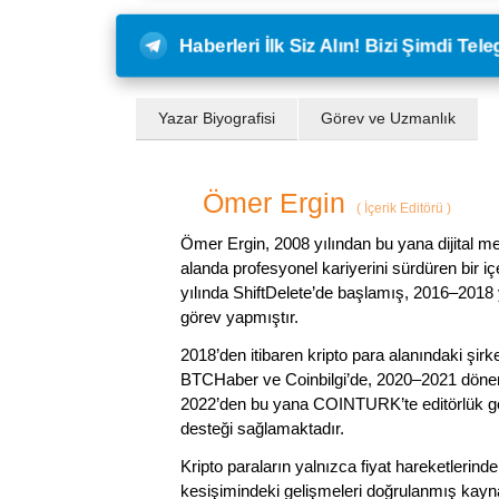
Haberleri İlk Siz Alın! Bizi Şimdi Te
Yazar Biyografisi
Görev ve Uzmanlık
Ömer Ergin
(
İçerik Editörü
)
Ömer Ergin, 2008 yılından bu yana dijital me
alanda profesyonel kariyerini sürdüren bir iç
yılında ShiftDelete’de başlamış, 2016–2018 y
görev yapmıştır.
2018’den itibaren kripto para alanındaki şi
BTCHaber ve Coinbilgi’de, 2020–2021 dönemi
2022’den bu yana COINTURK’te editörlük gör
desteği sağlamaktadır.
Kripto paraların yalnızca fiyat hareketlerind
kesişimindeki gelişmeleri doğrulanmış kayna