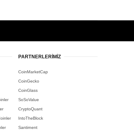
PARTNERLERIMIZ
CoinMarketCap
CoinGecko
CoinGlass
inler
SoSoValue
er
CryptoQuant
oinler
IntoTheBlock
ler
Santiment