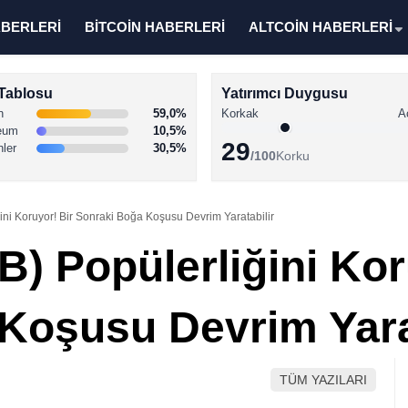
ABERLERİ
BİTCOİN HABERLERİ
ALTCOİN HABERLERİ
Tablosu
Yatırımcı Duygusu
n
59,0%
Korkak
A
eum
10,5%
29
nler
30,5%
/100
Korku
ini Koruyor! Bir Sonraki Boğa Koşusu Devrim Yaratabilir
B) Popülerliğini Kor
Koşusu Devrim Yarat
TÜM YAZILARI