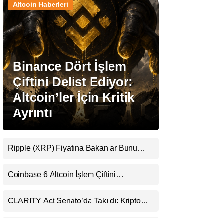
Altcoin Haberleri
Stablecoin Haberleri
Binance Dört İşlem
Facebook
Çiftini Delist Ediyor:
Altcoin’ler İçin Kritik
Ayrıntı
Instagram
Youtube
Ripple (XRP) Fiyatına Bakanlar Bunu
Kaçırıyor: Evernorth’tan Dikkat Çeken
Uyarı
TikTok
Coinbase 6 Altcoin İşlem Çiftini
Durduracak
Pinterest
CLARITY Act Senato’da Takıldı: Kripto
Para Piyasası 2027’yi Fiyatlıyor