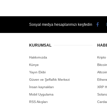
Sosyal medya hesaplarımızı keşfedin
KURUMSAL
HAB
Hakkımızda
Kripto
Künye
Bitcoi
Yayın Ekibi
Altcoi
Güven ve Şeffaflık Merkezi
Ether
İnsan kaynakları
XRP H
Mobil Uygulama
Solana
RSS Akışları
Carda