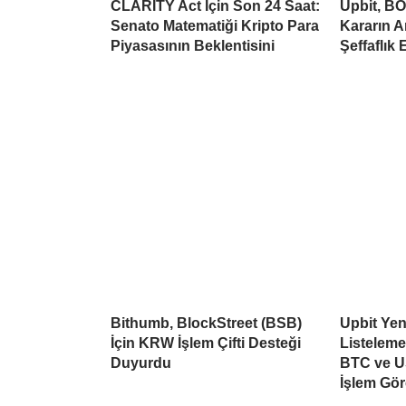
CLARITY Act İçin Son 24 Saat:
Upbit, BO
Senato Matematiği Kripto Para
Kararın A
Piyasasının Beklentisini
Şeffaflık 
Bithumb, BlockStreet (BSB)
Upbit Yen
İçin KRW İşlem Çifti Desteği
Listelem
Duyurdu
BTC ve U
İşlem Gö