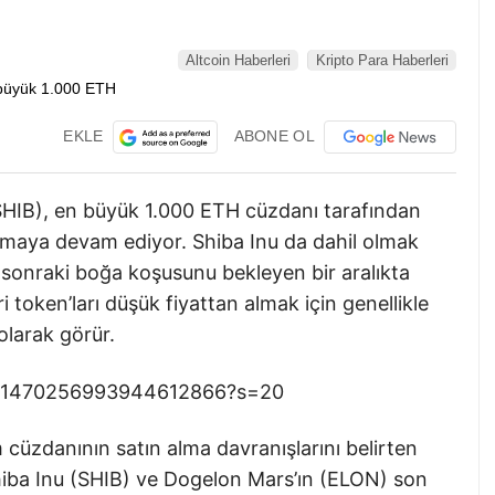
Altcoin Haberleri
Kripto Para Haberleri
EKLE
ABONE OL
(SHIB), en büyük 1.000 ETH cüzdanı tarafından
 almaya devam ediyor. Shiba Inu da dahil olmak
r sonraki boğa koşusunu bekleyen bir aralıkta
i token’ları düşük fiyattan almak için genellikle
olarak görür.
tus/1470256993944612866?s=20
cüzdanının satın alma davranışlarını belirten
iba Inu (SHIB) ve Dogelon Mars’ın (ELON) son