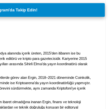
legram'da Takip Edin!
dya alanında içerik üreten, 2015’den itibaren ise bu
erik editörü ve kripto para gazetecisidir. Kariyerine 2015
ılları arasında Sihirli Elma’da yayın koordinatörü olarak
rketlerde görev alan Ergin, 2018–2021 döneminde Coinkolik,
nde ise Kriptoarena’da yayın koordinatörlüğü yapmıştır.
evini sürdürmekte, aynı zamanda Kriptofoni’ye içerik
en ibaret olmadığına inanan Ergin, finans ve teknoloji
klardan ve teknik doğruluğu koruyan bir editoryal