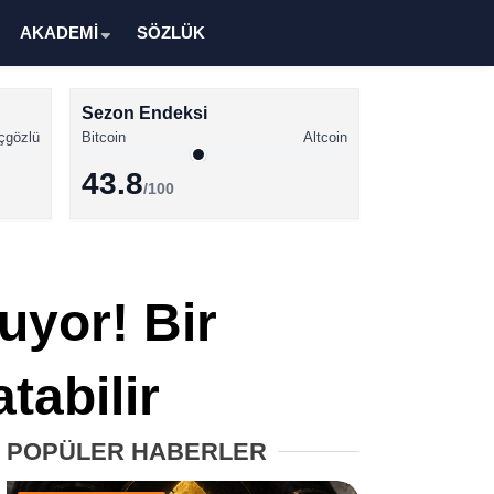
AKADEMİ
SÖZLÜK
Sezon Endeksi
çgözlü
Bitcoin
Altcoin
43.8
/100
Kripto Para Haberleri
Bitcoin Haberleri
uyor! Bir
Altcoin Haberleri
Ethereum Haberleri
abilir
Solana Haberleri
POPÜLER HABERLER
XRP Haberleri
Memecoin Haberleri