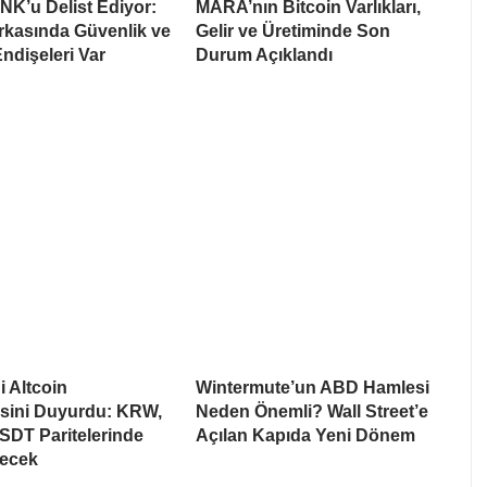
NK’u Delist Ediyor:
MARA’nın Bitcoin Varlıkları,
rkasında Güvenlik ve
Gelir ve Üretiminde Son
Endişeleri Var
Durum Açıklandı
i Altcoin
Wintermute’un ABD Hamlesi
esini Duyurdu: KRW,
Neden Önemli? Wall Street’e
SDT Paritelerinde
Açılan Kapıda Yeni Dönem
recek