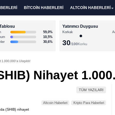
ABERLERİ
BİTCOİN HABERLERİ
ALTCOİN HABERLERİ
Tablosu
Yatırımcı Duygusu
n
59,0%
Korkak
A
eum
10,5%
30
nler
30,6%
/100
Korku
 1.000.000’a Ulaşıldı!
SHIB) Nihayet 1.000.
TÜM YAZILARI
Altcoin Haberleri
Kripto Para Haberleri