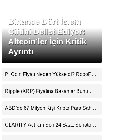
Stablecoin Haberleri
Binance Dört İşlem
Çiftini Delist Ediyor:
Altcoin’ler İçin Kritik
Facebook
Ayrıntı
Pi Coin Fiyatı Neden Yükseldi? RoboPay
Instagram
Ortaklığı ve Güncelleme İyimserliği
Destekledi
Ripple (XRP) Fiyatına Bakanlar Bunu
Youtube
Kaçırıyor: Evernorth’tan Dikkat Çeken
Uyarı
ABD’de 67 Milyon Kişi Kripto Para Sahibi:
TikTok
Ripple’dan “Eski Algılar Yıkıldı” Mesajı
CLARITY Act İçin Son 24 Saat: Senato
Pinterest
Matematiği Kripto Para Piyasasının
Beklentisini Bozabilir