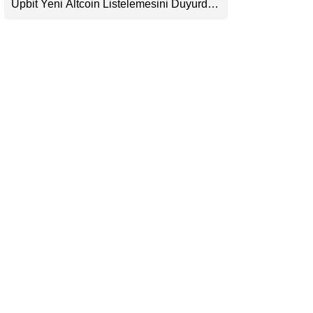
Upbit Yeni Altcoin Listelemesini Duyurdu:
LinkedIn
KRW, BTC ve USDT Paritelerinde İşlem
Görecek
Telegram