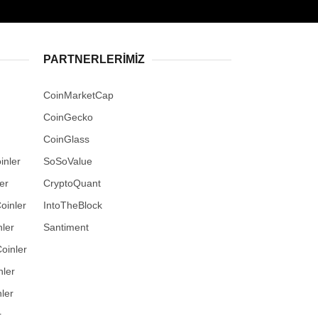
PARTNERLERIMIZ
CoinMarketCap
CoinGecko
CoinGlass
inler
SoSoValue
er
CryptoQuant
oinler
IntoTheBlock
ler
Santiment
oinler
nler
ler
r