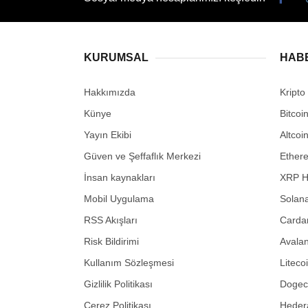
KURUMSAL
HAB
Hakkımızda
Kripto
Künye
Bitcoi
Yayın Ekibi
Altcoi
Güven ve Şeffaflık Merkezi
Ether
İnsan kaynakları
XRP H
Mobil Uygulama
Solana
RSS Akışları
Carda
Risk Bildirimi
Avalan
Kullanım Sözleşmesi
Liteco
Gizlilik Politikası
Dogeco
Çerez Politikası
Hedera