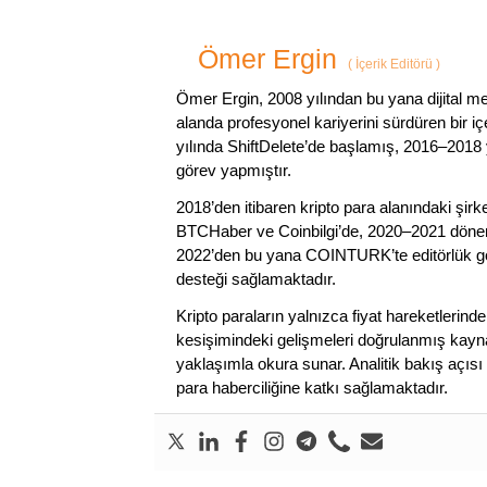
Ömer Ergin
(
İçerik Editörü
)
Ömer Ergin, 2008 yılından bu yana dijital me
alanda profesyonel kariyerini sürdüren bir iç
yılında ShiftDelete’de başlamış, 2016–2018 y
görev yapmıştır.
2018’den itibaren kripto para alanındaki şi
BTCHaber ve Coinbilgi’de, 2020–2021 dönemi
2022’den bu yana COINTURK’te editörlük gör
desteği sağlamaktadır.
Kripto paraların yalnızca fiyat hareketlerind
kesişimindeki gelişmeleri doğrulanmış kayna
yaklaşımla okura sunar. Analitik bakış açısı 
para haberciliğine katkı sağlamaktadır.