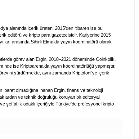
dya alanında içerik üreten, 2015’den itibaren ise bu
erik editörü ve kripto para gazetecisidir. Kariyerine 2015
ılları arasında Sihirli Elma’da yayın koordinatörü olarak
rketlerde görev alan Ergin, 2018–2021 döneminde Coinkolik,
nde ise Kriptoarena’da yayın koordinatörlüğü yapmıştır.
evini sürdürmekte, aynı zamanda Kriptofoni’ye içerik
en ibaret olmadığına inanan Ergin, finans ve teknoloji
klardan ve teknik doğruluğu koruyan bir editoryal
ve şeffaflık odaklı içeriğiyle Türkiye’de profesyonel kripto