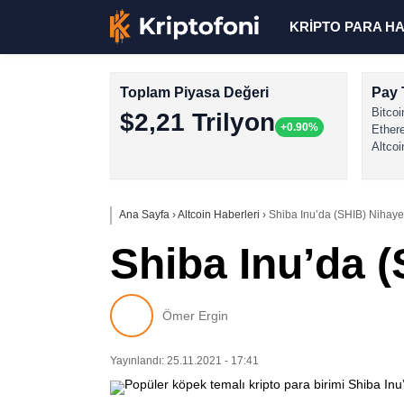
KRİPTO PARA H
Toplam Piyasa Değeri
Pay 
Bitcoi
$2,21 Trilyon
+0.90%
Ether
Altcoi
Ana Sayfa
›
Altcoin Haberleri
›
Shiba Inu’da (SHIB) Nihayet
Shiba Inu’da (
Ömer Ergin
Yayınlandı: 25.11.2021 - 17:41