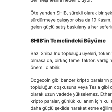
derinleşmesine neden oluyor.
Öte yandan SHIB, sürekli olarak bir şe
sürdürmeye çalışıyor olsa da 19 Kasım
gelen güçlü satış baskılarıyla her sefer
SHIB’in Temelindeki Büyüme
Bazı Shiba Inu topluluğu üyeleri, tok
olmasa da, birkaç temel faktör, varlığı
önemli olabilir.
Dogecoin gibi benzer kripto paraların p
topluluğun coşkusuna veya Tesla gibi d
olarak uzun vadede yükselemez. Ethere
kripto paralar, günlük kullanım için kul
daha güçlü şekilde hareket etme eğilim