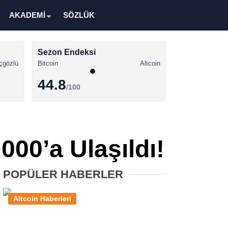
AKADEMİ
SÖZLÜK
Sezon Endeksi
çgözlü
Bitcoin
Altcoin
44.8
/100
Kripto Para Haberleri
Bitcoin Haberleri
000’a Ulaşıldı!
Altcoin Haberleri
Ethereum Haberleri
POPÜLER HABERLER
Solana Haberleri
Altcoin Haberleri
XRP Haberleri
Memecoin Haberleri