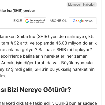
Memecoin Haberleri
EKLE
ABONE OL
lanırken Shiba Inu (SHIB) yeniden sahneye çıktı.
r tam %92 arttı ve toplamda 46.03 milyon dolarlık
 ne anlama geliyor? Balinalar SHIB mi topluyor?
mecoin’lerde balinaların hareketleri her zaman
r. Ancak, işin diğer tarafı da var. Büyük oyuncular
ız? Şimdi gelin, SHIB’in bu yükseliş hareketinin
lim.
sı Bizi Nereye Götürür?
areketi dikkatle takip edilir. Çünkü bunlar sadece