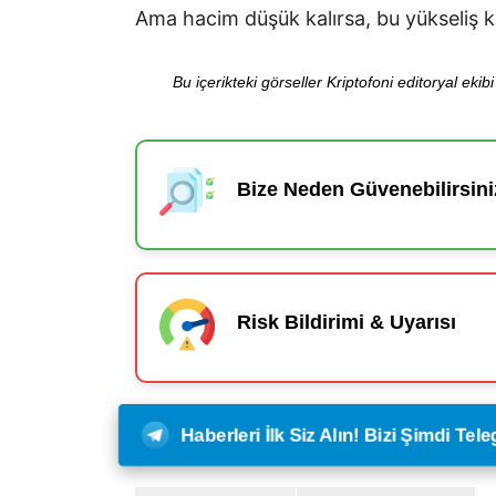
Ama hacim düşük kalırsa, bu yükseliş kı
Bu içerikteki görseller Kriptofoni editoryal ek
Bize Neden Güvenebilirsini
Risk Bildirimi & Uyarısı
Haberleri İlk Siz Alın! Bizi Şimdi Te