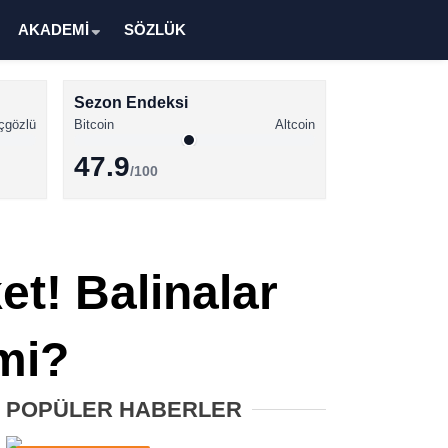
AKADEMİ
SÖZLÜK
Sezon Endeksi
çgözlü
Bitcoin
Altcoin
47.9
/100
Kripto Para Haberleri
Bitcoin Haberleri
et! Balinalar
Altcoin Haberleri
Ethereum Haberleri
 mi?
Solana Haberleri
POPÜLER HABERLER
XRP Haberleri
Memecoin Haberleri