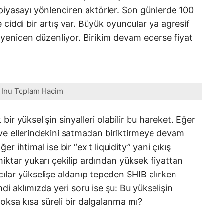
piyasayı yönlendiren aktörler. Son günlerde 100
 ciddi bir artış var. Büyük oyuncular ya agresif
nı yeniden düzenliyor. Birikim devam ederse fiyat
 Inu Toplam Hacim
bir yükselişin sinyalleri olabilir bu hareket. Eğer
a ve ellerindekini satmadan biriktirmeye devam
ğer ihtimal ise bir “exit liquidity” yani çıkış
bir miktar yukarı çekilip ardından yüksek fiyattan
mcılar yükselişe aldanıp tepeden SHIB alırken
mdi aklımızda yeri soru ise şu: Bu yükselişin
oksa kısa süreli bir dalgalanma mı?