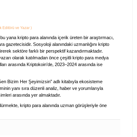
ik Editörü ve Yazar
)
bu yana kripto para alanında içerik üreten bir araştırmacı,
a gazetecisidir. Sosyoloji alanındaki uzmanlığını kripto
irerek sektöre farklı bir perspektif kazandırmaktadır.
 yazarı olarak katılmadan önce çeşitli kripto para medya
lları arasında Kriptokoin’de, 2023–2024 arasında ise
 Sen Bizim Her Şeyimizsin” adlı kitabıyla ekosisteme
iminin yanı sıra düzenli analiz, haber ve yorumlarıyla
isimleri arasında yer almaktadır.
sürdürmekte, kripto para alanında uzman görüşleriyle öne