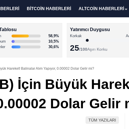
ABERLERİ
BİTCOİN HABERLERİ
ALTCOİN HABERLERİ
Tablosu
Yatırımcı Duygusu
n
58,9%
Korkak
A
eum
10,5%
25
nler
30,6%
/100
Aşırı Korku
üyük Hareket! Balinalar Alım Yapıyor, 0.00002 Dolar Gelir mi?
B) İçin Büyük Harek
0.00002 Dolar Gelir
TÜM YAZILARI