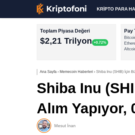
KRİPTO PARA H
Toplam Piyasa Değeri
Pay 
Bitcoi
$2,21 Trilyon
+0.72%
Ether
Altcoi
Ana Sayfa
›
Memecoin Haberleri
›
Shiba Inu (SHIB) İçin B
Shiba Inu (SHI
Alım Yapıyor, 
Mesut İnan