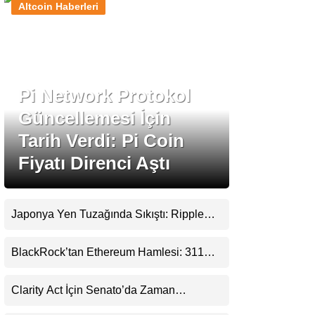
Altcoin Haberleri
Stablecoin Haberleri
Pi Network Protokol
Facebook
Güncellemesi İçin
Tarih Verdi: Pi Coin
Fiyatı Direnci Aştı
Instagram
Youtube
Japonya Yen Tuzağında Sıkıştı: Ripple
(XRP) Üçüncü Yol Olabilir mi?
TikTok
BlackRock’tan Ethereum Hamlesi: 311
Milyar Dolarlık Nakit Serisi Zincire Taşındı
Pinterest
Clarity Act İçin Senato’da Zaman
Daralıyor