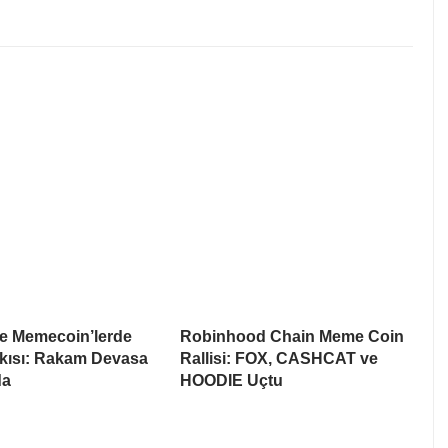
te Memecoin’lerde
Robinhood Chain Meme Coin
skısı: Rakam Devasa
Rallisi: FOX, CASHCAT ve
da
HOODIE Uçtu