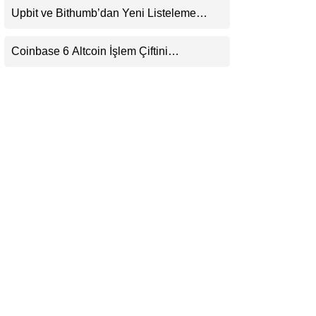
Upbit ve Bithumb’dan Yeni Listeleme
LinkedIn
Hamlesi: HOME, META2 ve USDG
Geliyor
Coinbase 6 Altcoin İşlem Çiftini
Telegram
Durduracak